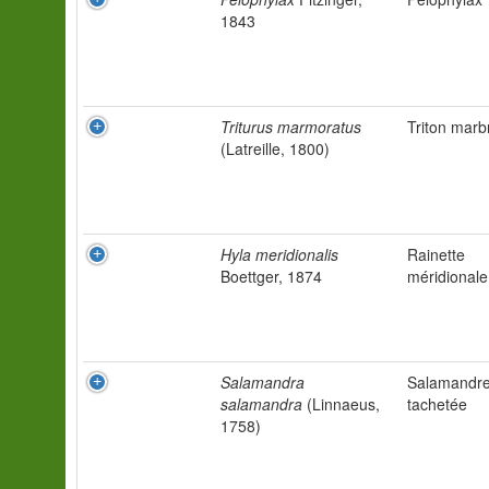
1843
Triturus marmoratus
Triton marb
(Latreille, 1800)
Hyla meridionalis
Rainette
Boettger, 1874
méridionale
Salamandra
Salamandr
salamandra
(Linnaeus,
tachetée
1758)