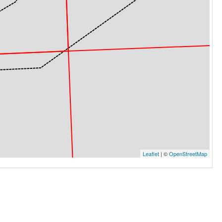
Leaflet
| ©
OpenStreetMap