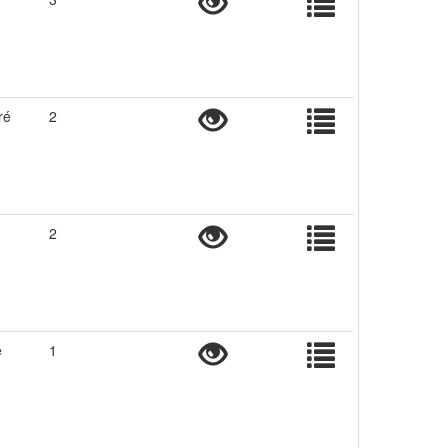
ré
2
2
e
1