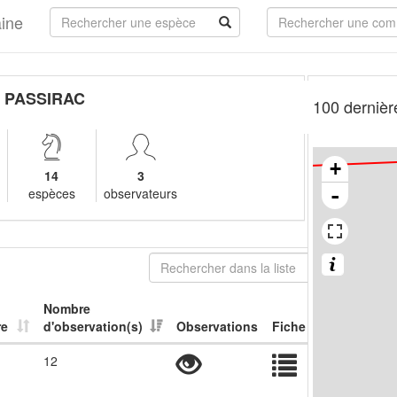
aine
 PASSIRAC
100 dernièr
+
14
3
-
espèces
observateurs
Nombre
re
d'observation(s)
Observations
Fiche
12