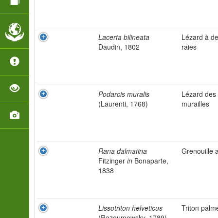
Lacerta bilineata
Lézard à d
Daudin, 1802
raies
Podarcis muralis
Lézard des
(Laurenti, 1768)
murailles
Rana dalmatina
Grenouille a
Fitzinger
in
Bonaparte,
1838
Lissotriton helveticus
Triton palm
(Razoumowsky, 1789)