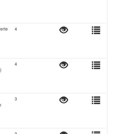
erte
4
4
)
3
e
3