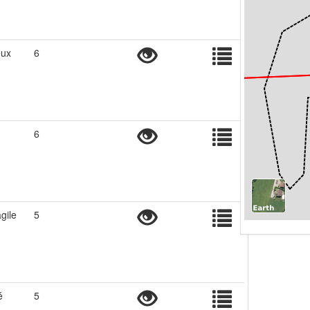
eux
6
6
gile
5
é
5