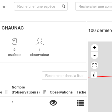
aine
e CHAUNAC
100 dernièr
+
2
1
-
espèces
observateur
Nombre
re
d'observation(s)
Observations
Fiche
e
1