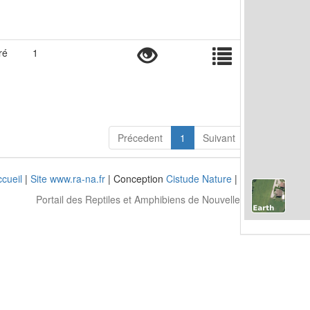
ré
1
Précedent
1
Suivant
cueil
|
Site www.ra-na.fr
| Conception
Cistude Nature
| Photos
Matthie
Portail des Reptiles et Amphibiens de Nouvelle-Aquitaine - 20