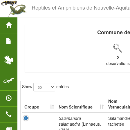
Reptiles et Amphibiens de Nouvelle-Aquit
Commune d
2
observations
Show
entries
Nom
Groupe
Nom Scientifique
Vernaculai
Salamandra
Salamandr
salamandra
(Linnaeus,
tachetée
1758)