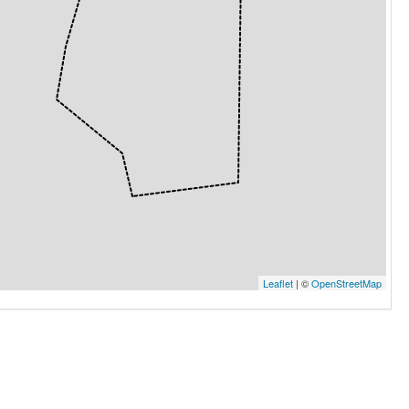
u Berroneau
20
Leaflet
| ©
OpenStreetMap