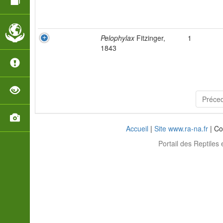
Pelophylax
Fitzinger,
1
1843
Préce
Accueil
|
Site www.ra-na.fr
| Co
Portail des Reptiles