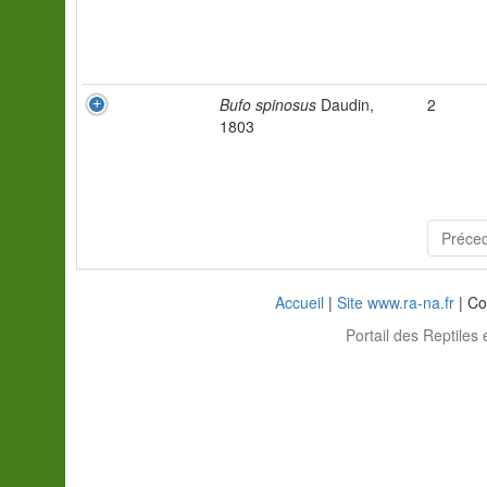
Bufo spinosus
Daudin,
2
1803
Préce
Accueil
|
Site www.ra-na.fr
| Co
Portail des Reptiles