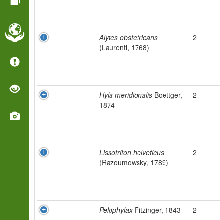
Alytes obstetricans
2
(Laurenti, 1768)
Hyla meridionalis
Boettger,
2
1874
Lissotriton helveticus
2
(Razoumowsky, 1789)
Pelophylax
Fitzinger, 1843
2