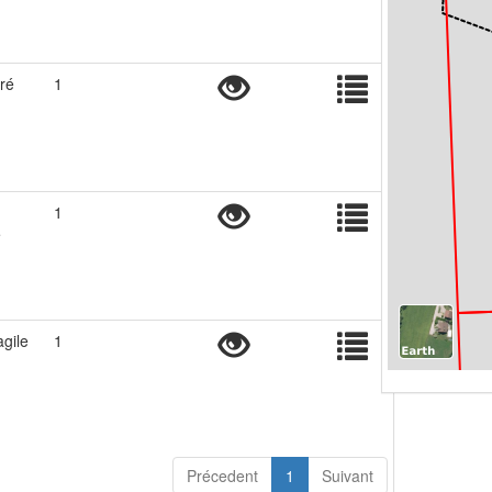
ré
1
1
e
agile
1
Précedent
1
Suivant