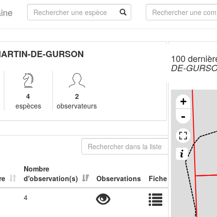
aine
MARTIN-DE-GURSON
100 dernièr
DE-GURS
4
2
+
espèces
observateurs
-
Nombre
re
d'observation(s)
Observations
Fiche
4