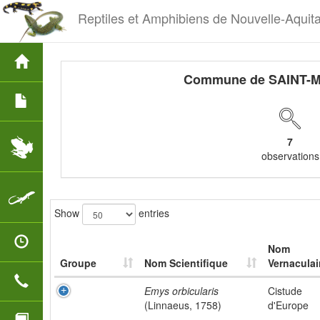
Reptiles et Amphibiens de Nouvelle-Aquit
Commune de SAINT-
7
observations
Show
entries
Nom
Groupe
Nom Scientifique
Vernaculai
Emys orbicularis
Cistude
(Linnaeus, 1758)
d'Europe