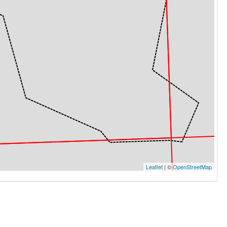
Leaflet
| ©
OpenStreetMap