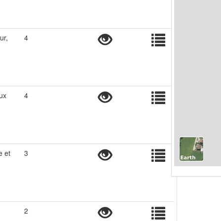
ur,
4
ux
4
e et
3
2