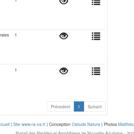
raies
1
1
Précedent
1
Suivant
cueil
|
Site www.ra-na.fr
| Conception
Cistude Nature
| Photos
Matthie
Portail des Reptiles et Amphibiens de Nouvelle-Aquitaine - 20