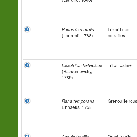
Podarcis muralis
Lézard des
(Laurenti, 1768)
murailles
Lissotriton helveticus
Triton palmé
(Razoumowsky,
1789)
Rana temporaria
Grenouille rou
Linnaeus, 1758
Anguis fragilis
Orvet fragile