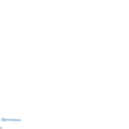
u Berroneau
20