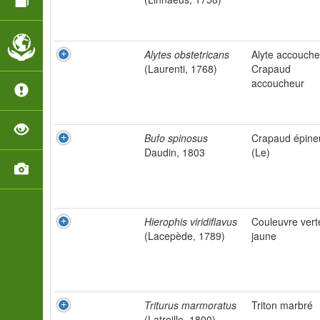
Alytes obstetricans
Alyte accouche
(Laurenti, 1768)
Crapaud
accoucheur
Bufo spinosus
Crapaud épine
Daudin, 1803
(Le)
Hierophis viridiflavus
Couleuvre vert
(Lacepède, 1789)
jaune
Triturus marmoratus
Triton marbré
(Latreille, 1800)