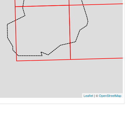
Leaflet
| ©
OpenStreetMap