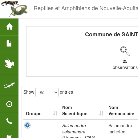
Reptiles et Amphibiens de Nouvelle-Aquit
Commune de SAIN
25
observations
Show
entries
Nom
Nom
Groupe
Scientifique
Vernaculaire
Salamandra
Salamandre
salamandra
tachetée
(Linnaeus, 1758)