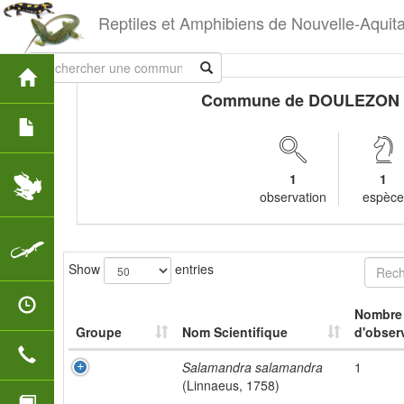
Reptiles et Amphibiens de Nouvelle-Aquit
Commune de DOULEZON
1
1
observation
espèc
Show
entries
Nombre
Groupe
Nom Scientifique
d'obser
Salamandra salamandra
1
(Linnaeus, 1758)