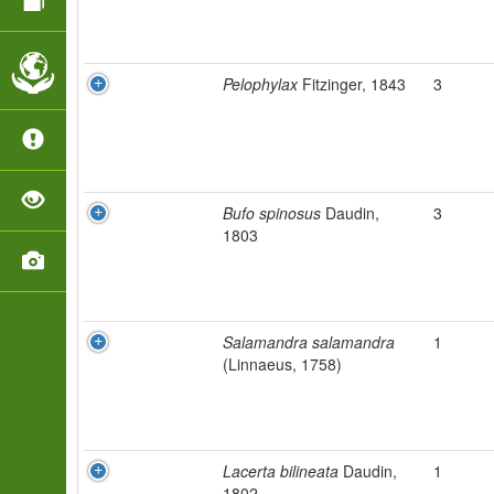
Pelophylax
Fitzinger, 1843
3
Bufo spinosus
Daudin,
3
1803
Salamandra salamandra
1
(Linnaeus, 1758)
Lacerta bilineata
Daudin,
1
1802