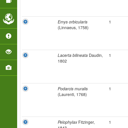
Emys orbicularis
1
(Linnaeus, 1758)
Lacerta bilineata
Daudin,
1
1802
Podarcis muralis
1
(Laurenti, 1768)
Pelophylax
Fitzinger,
1
1843