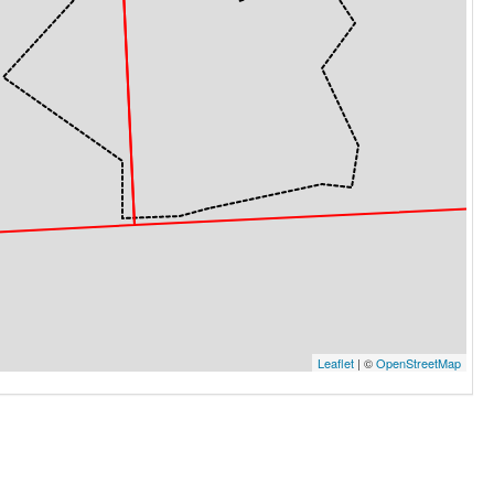
Leaflet
| ©
OpenStreetMap