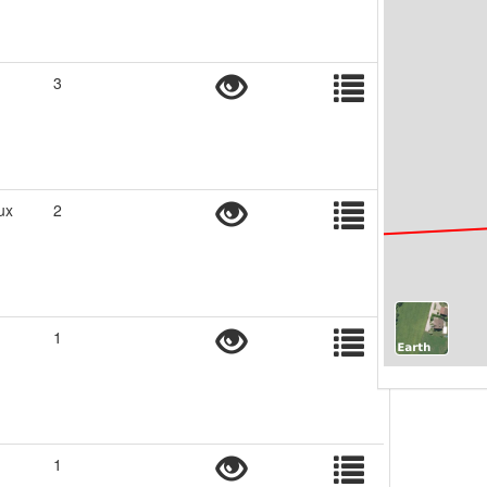
3
ux
2
1
1