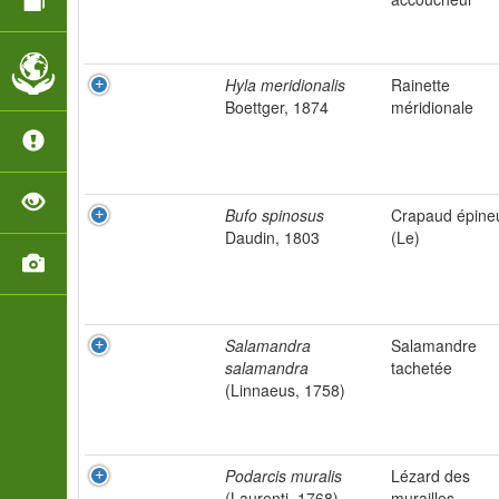
Hyla meridionalis
Rainette
Boettger, 1874
méridionale
Bufo spinosus
Crapaud épine
Daudin, 1803
(Le)
Salamandra
Salamandre
salamandra
tachetée
(Linnaeus, 1758)
Podarcis muralis
Lézard des
(Laurenti, 1768)
murailles