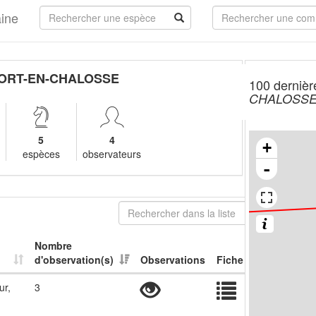
aine
ORT-EN-CHALOSSE
100 dernièr
CHALOSS
5
4
+
espèces
observateurs
-
Nombre
d'observation(s)
Observations
Fiche
ur,
3