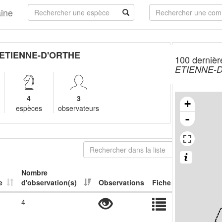
aine
-ETIENNE-D'ORTHE
100 dernièr
ETIENNE-
4
3
+
espèces
observateurs
-
Nombre
e
d'observation(s)
Observations
Fiche
4