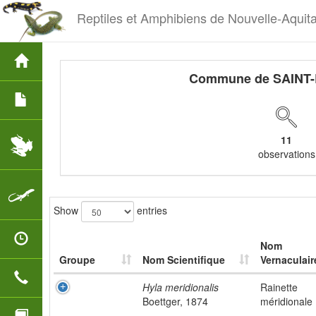
Reptiles et Amphibiens de Nouvelle-Aquit
Commune de SAINT
11
observations
Show
entries
Nom
Groupe
Nom Scientifique
Vernaculair
Hyla meridionalis
Rainette
Boettger, 1874
méridionale