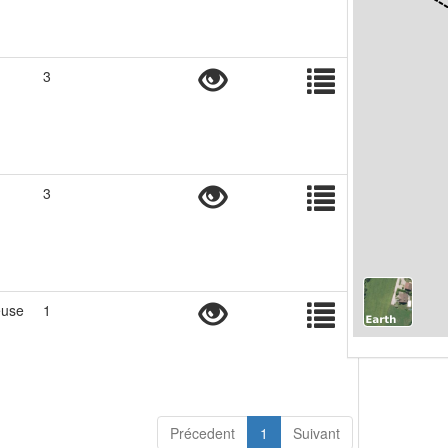
3
3
euse
1
Précedent
1
Suivant