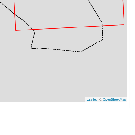
Leaflet
| ©
OpenStreetMap