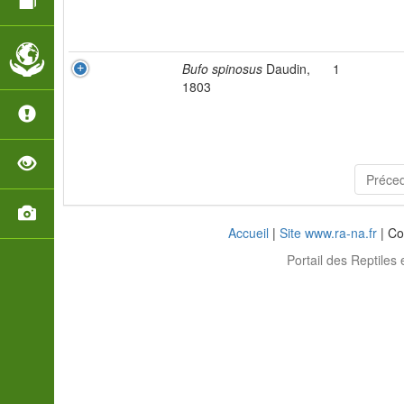
Bufo spinosus
Daudin,
1
1803
Préce
Accueil
|
Site www.ra-na.fr
| Co
Portail des Reptiles