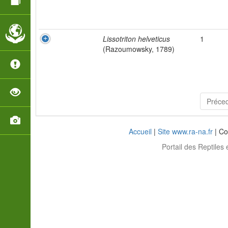
Lissotriton helveticus
1
(Razoumowsky, 1789)
Préce
Accueil
|
Site www.ra-na.fr
| Co
Portail des Reptiles