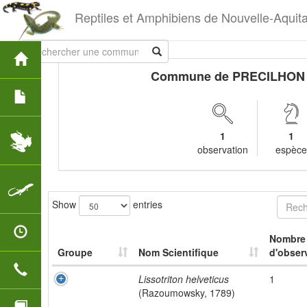
Reptiles et Amphibiens de Nouvelle-Aquit
Commune de PRECILHON
1
1
observation
espèc
Show
entries
Nombre
Groupe
Nom Scientifique
d'obser
Lissotriton helveticus
1
(Razoumowsky, 1789)