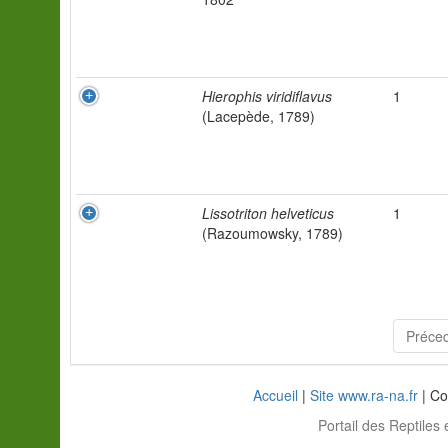
Hierophis viridiflavus
1
(Lacepède, 1789)
Lissotriton helveticus
1
(Razoumowsky, 1789)
Préce
Accueil
|
Site www.ra-na.fr
| Co
Portail des Reptiles