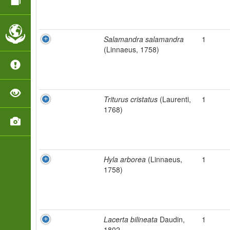
Salamandra salamandra
1
(Linnaeus, 1758)
Triturus cristatus
(Laurenti,
1
1768)
Hyla arborea
(Linnaeus,
1
1758)
Lacerta bilineata
Daudin,
1
1802