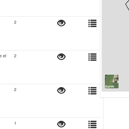
2
e et
2
2
1