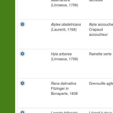
(Linnaeus, 1758)
Alytes obstetricans
Alyte accouche
(Laurenti, 1768)
Crapaud
accoucheur
Hyla arborea
Rainette verte
(Linnaeus, 1758)
Rana dalmatina
Grenouille agil
Fitzinger
in
Bonaparte, 1838
Lacerta bilineata
Lézard à deux 