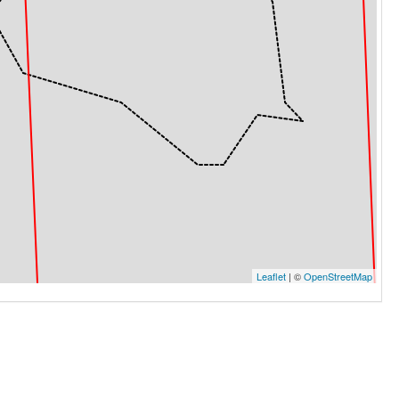
Leaflet
| ©
OpenStreetMap