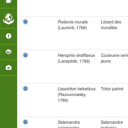
Podarcis muralis
Lézard des
(Laurenti, 1768)
murailles
Hierophis viridiflavus
Couleuvre vert
(Lacepède, 1789)
jaune
Lissotriton helveticus
Triton palmé
(Razoumowsky,
1789)
Salamandra
Salamandre
salamandra
tachetée