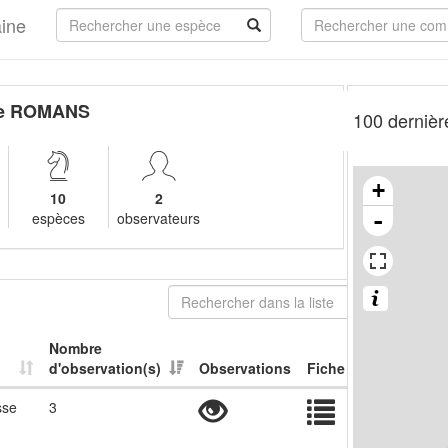
aine
e ROMANS
100 dernièr
+
10
2
-
espèces
observateurs
Nombre
d'observation(s)
Observations
Fiche
sse
3