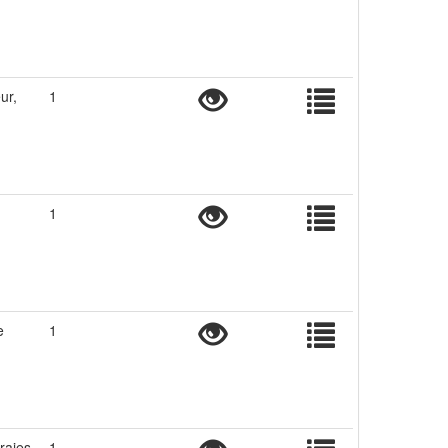
ur,
1
1
e
1
raies
1