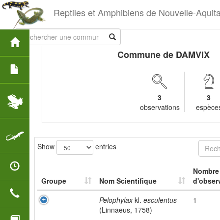
Reptiles et Amphibiens de Nouvelle-Aquit
Commune de DAMVIX
3
3
observations
espèce
Show
entries
Nombre
Groupe
Nom Scientifique
d'obser
Pelophylax
kl.
esculentus
1
(Linnaeus, 1758)