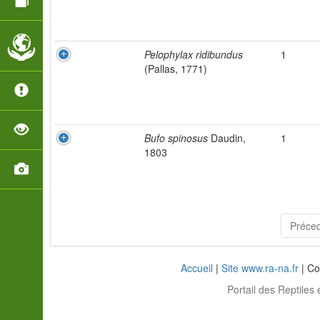
Pelophylax ridibundus
1
(Pallas, 1771)
Bufo spinosus
Daudin,
1
1803
Préce
Accueil
|
Site www.ra-na.fr
| Co
Portail des Reptiles