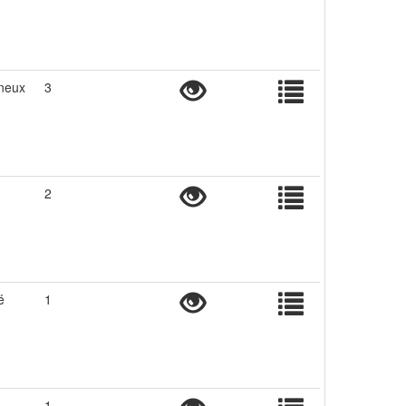
neux
3
2
é
1
1