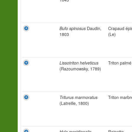
Bufo spinosus
Daudin,
Crapaud épi
1803
(Le)
Lissotriton helveticus
Triton palmé
(Razoumowsky, 1789)
Triturus marmoratus
Triton marbr
(Latreille, 1800)
Hyla meridionalis
Rainette