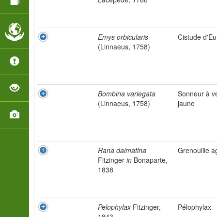
Emys orbicularis
Cistude d'E
(Linnaeus, 1758)
Bombina variegata
Sonneur à v
(Linnaeus, 1758)
jaune
Rana dalmatina
Grenouille ag
Fitzinger
in
Bonaparte,
1838
Pelophylax
Fitzinger,
Pélophylax
1843