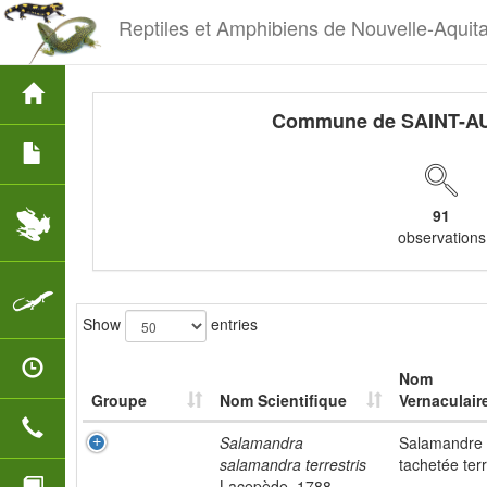
Reptiles et Amphibiens de Nouvelle-Aquit
Commune de SAINT-A
91
observations
Show
entries
Nom
Groupe
Nom Scientifique
Vernaculair
Salamandra
Salamandre
salamandra terrestris
tachetée ter
Lacepède, 1788