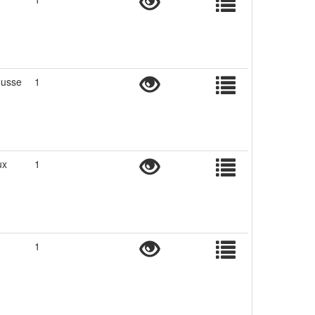
ousse
1
ux
1
1