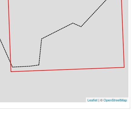
Leaflet
| ©
OpenStreetMap