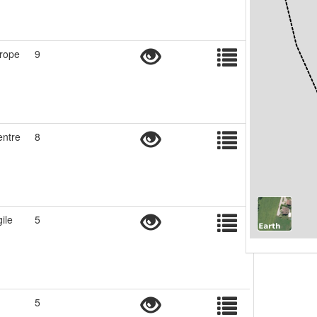
urope
9
entre
8
ile
5
5