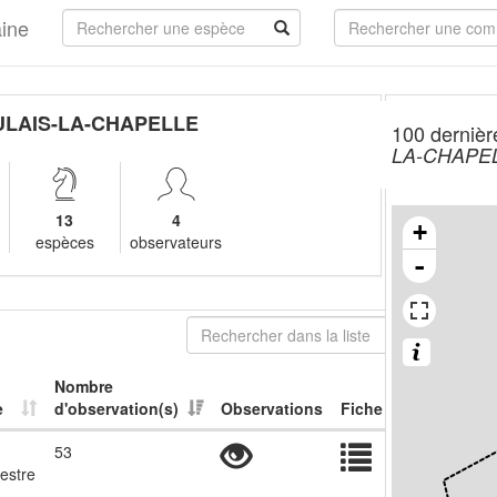
aine
ULAIS-LA-CHAPELLE
100 dernièr
LA-CHAPE
13
4
+
espèces
observateurs
-
Nombre
e
d'observation(s)
Observations
Fiche
53
restre