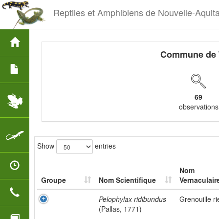
Reptiles et Amphibiens de Nouvelle-Aquit
Commune de 
69
observations
Show
entries
Nom
Groupe
Nom Scientifique
Vernaculair
Pelophylax ridibundus
Grenouille r
(Pallas, 1771)