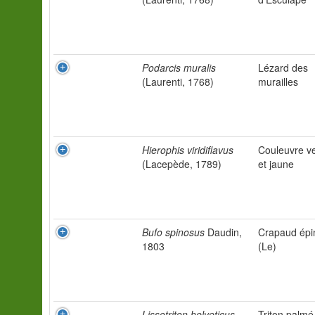
Podarcis muralis
Lézard des
(Laurenti, 1768)
murailles
Hierophis viridiflavus
Couleuvre ve
(Lacepède, 1789)
et jaune
Bufo spinosus
Daudin,
Crapaud épi
1803
(Le)
Lissotriton helveticus
Triton palmé