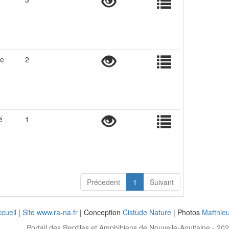
te
2
é
1
Précedent
1
Suivant
cueil
|
Site www.ra-na.fr
| Conception
Cistude Nature
| Photos
Matthie
Portail des Reptiles et Amphibiens de Nouvelle-Aquitaine - 20