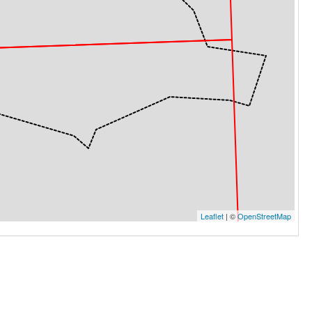
Leaflet
| ©
OpenStreetMap