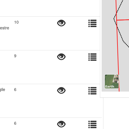
10
restre
9
ile
6
6