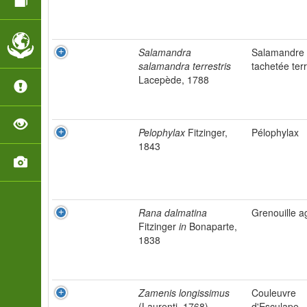
Salamandra
Salamandre
salamandra terrestris
tachetée ter
Lacepède, 1788
Pelophylax
Fitzinger,
Pélophylax
1843
Rana dalmatina
Grenouille ag
Fitzinger
in
Bonaparte,
1838
Zamenis longissimus
Couleuvre
(Laurenti, 1768)
d'Esculape