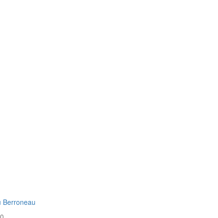
u Berroneau
20