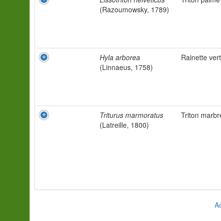
(Razoumowsky, 1789)
Hyla arborea
Rainette ver
(Linnaeus, 1758)
Triturus marmoratus
Triton marbr
(Latreille, 1800)
Ac