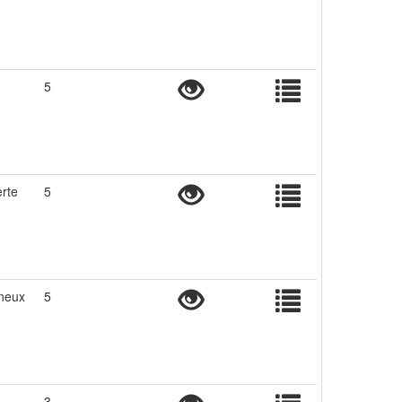
5
rte
5
neux
5
3