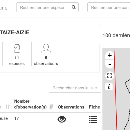
aine
TAIZE-AIZIE
100 dernièr
+
11
5
-
espèces
observateurs
Nombre
e
d'observation(s)
Observations
Fiche
ieuse
17