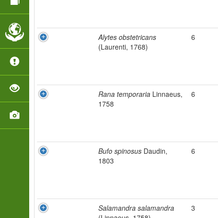
Alytes obstetricans
6
(Laurenti, 1768)
Rana temporaria
Linnaeus,
6
1758
Bufo spinosus
Daudin,
6
1803
Salamandra salamandra
3
(Linnaeus, 1758)