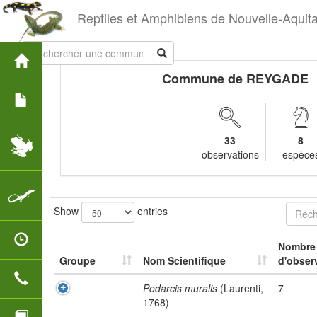
Reptiles et Amphibiens de Nouvelle-Aquit
Commune de REYGADE
33
8
observations
espèce
Show
entries
Nombre
Groupe
Nom Scientifique
d'obser
Podarcis muralis
(Laurenti,
7
1768)