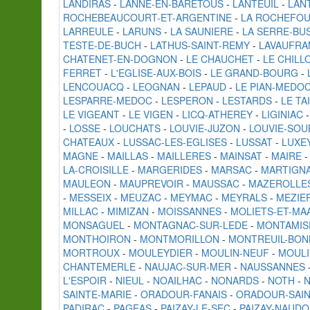
LANDIRAS
-
LANNE-EN-BARETOUS
-
LANTEUIL
-
LAN
ROCHEBEAUCOURT-ET-ARGENTINE
-
LA ROCHEFO
LARREULE
-
LARUNS
-
LA SAUNIERE
-
LA SERRE-BUS
TESTE-DE-BUCH
-
LATHUS-SAINT-REMY
-
LAVAUFRA
CHATENET-EN-DOGNON
-
LE CHAUCHET
-
LE CHILL
FERRET
-
L'EGLISE-AUX-BOIS
-
LE GRAND-BOURG
-
LENCOUACQ
-
LEOGNAN
-
LEPAUD
-
LE PIAN-MEDO
LESPARRE-MEDOC
-
LESPERON
-
LESTARDS
-
LE TA
LE VIGEANT
-
LE VIGEN
-
LICQ-ATHEREY
-
LIGINIAC
-
LOSSE
-
LOUCHATS
-
LOUVIE-JUZON
-
LOUVIE-SOU
CHATEAUX
-
LUSSAC-LES-EGLISES
-
LUSSAT
-
LUXE
MAGNE
-
MAILLAS
-
MAILLERES
-
MAINSAT
-
MAIRE
LA-CROISILLE
-
MARGERIDES
-
MARSAC
-
MARTIGNA
MAULEON
-
MAUPREVOIR
-
MAUSSAC
-
MAZEROLLE
-
MESSEIX
-
MEUZAC
-
MEYMAC
-
MEYRALS
-
MEZIE
MILLAC
-
MIMIZAN
-
MOISSANNES
-
MOLIETS-ET-MA
MONSAGUEL
-
MONTAGNAC-SUR-LEDE
-
MONTAMIS
MONTHOIRON
-
MONTMORILLON
-
MONTREUIL-BON
MORTROUX
-
MOULEYDIER
-
MOULIN-NEUF
-
MOUL
CHANTEMERLE
-
NAUJAC-SUR-MER
-
NAUSSANNES
L'ESPOIR
-
NIEUL
-
NOAILHAC
-
NONARDS
-
NOTH
-
N
SAINTE-MARIE
-
ORADOUR-FANAIS
-
ORADOUR-SAIN
PADIRAC
-
PAGEAS
-
PAIZAY-LE-SEC
-
PAIZAY-NAUDO