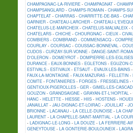
CHAMPAGNAC-LA-RIVIERE
-
CHAMPAGNAT
-
CHAMPA
CHAMPSANGLARD
-
CHAMPS-ROMAIN
-
CHAMPS-SU
CHAPTELAT
-
CHARRAS
-
CHARRITTE-DE-BAS
-
CHA
GARNIER
-
CHATEAU-LARCHER
-
CHATEAU-L'EVEQU
CHATELUS-LE-MARCHEIX
-
CHATELUS-MALVALEIX
-
CHATELARS
-
CHICHE
-
CHOURGNAC
-
CIEUX
-
CIVA
COMBIERS
-
COMBRAND
-
COMMENSACQ
-
COMPRE
COURLAY
-
COURSAC
-
COUSSAC-BONNEVAL
-
COUS
CUDOS
-
CURZAY-SUR-VONNE
-
DANGE-SAINT-ROMA
D'OLERON
-
DOMEYROT
-
DOMPIERRE-LES-EGLISES
DURANCE
-
EAUX-BONNES
-
EGLETONS
-
EGUZON-
ESTIVALS
-
ESTIVAUX
-
ETSAUT
-
EVAUX-LES-BAINS
FAUX-LA-MONTAGNE
-
FAUX-MAZURAS
-
FELLETIN
-
COMTE
-
FONTANIERES
-
FORGES
-
FRESSELINES
-
GENTIOUX-PIGEROLLES
-
GER
-
GIMEL-LES-CASCAD
GOUZON
-
GRANDSAIGNE
-
GRAYAN-ET-L'HOPITAL
-
HANC
-
HELETTE
-
HIESSE
-
HIIS
-
HOSTENS
-
HOUEI
JANAILLAT
-
JAU-DIGNAC-ET-LOIRAC
-
JOUILLAT
-
J
BRIONNE
-
LACANAU
-
LA CELLE-DUNOISE
-
LA CHA
LAURENT
-
LA CHAPELLE-SAINT-MARTIAL
-
LA COU
-
LADIGNAC-LE-LONG
-
LA DOUZE
-
LA FERRIERE-A
GENEYTOUSE
-
LA GONTERIE-BOULOUNEIX
-
LAGRA