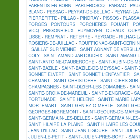
PARENTIS-EN-BORN
-
PARLEBOSCQ
-
PARSAC
-
PAUS
BLANC
-
PESSAC
-
PEYRAT-DE-BELLAC
-
PEYRAT-LA
PIERREFITTE
-
PILLAC
-
PINDRAY
-
PISSOS
-
PLASSA
FORGES
-
PONTOURS
-
PORCHERES
-
POUANT
-
PO
VICQ
-
PRIGONRIEUX
-
PUYMOYEN
-
QUEAUX
-
QUEY
LISSE
-
REMPNAT
-
RETERRE
-
REYGADE
-
RILHAC-
ROSIERS-DE-JUILLAC
-
ROUFFIGNAC-SAINT-CERNIN
-
SAILLAT-SUR-VIENNE
-
SAINT-AGNANT-DE-VERSILL
COLY
-
SAINT-AMAND-JARTOUDEIX
-
SAINT-AMAND-L
SAINT-ANTOINE-D'AUBEROCHE
-
SAINT-AUBIN-DE-
SAINT-BAZILE
-
SAINT-BAZILE-DE-MEYSSAC
-
SAINT-
BONNET-ELVERT
-
SAINT-BONNET-L'ENFANTIER
-
SA
CHAMANT
-
SAINT-CHRISTOPHE
-
SAINT-CIERS-SUR
CHAMPAGNES
-
SAINT-DIZIER-LES-DOMAINES
-
SAIN
SAINTE-CROIX-DE-MAREUIL
-
SAINTE-ENGRACE
-
SA
FORTUNADE
-
SAINTE-HELENE
-
SAINTE-MARIE-LA
MORTEMART
-
SAINT-GENIEZ-O-MERLE
-
SAINT-GE
GEORGES-NIGREMONT
-
SAINT-GEOURS-DE-MARE
SAINT-GERMAIN-LES-BELLES
-
SAINT-GERMAIN-LES
SAINT-HILAIRE-LA-PLAINE
-
SAINT-HILAIRE-LES-CO
JEAN-D'ILLAC
-
SAINT-JEAN-LIGOURE
-
SAINT-JULIE
JULIEN-LE-PETIT
-
SAINT-JULIEN-PRES-BORT
-
SAIN