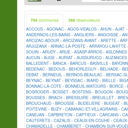
794
communes
366
observateurs
ACCOUS
-
AGONAC
-
AGOS-VIDALOS
-
AHUN
-
AJAT
ANDERNOS-LES-BAINS
-
ANGLIERS
-
ANGOISSE
-
AN
ARCIZAC-ADOUR
-
ARCIZANS-AVANT
-
ARETTE
-
ARF
ARJUZANX
-
ARNAC-LA-POSTE
-
ARRAYOU-LAHITTE
SOUIN
-
ARUDY
-
ARUE
-
ASASP-ARROS
-
ASLONNES
AUCUN
-
AUGE
-
AURIAT
-
AUSSURUCQ
-
AUZANCES
BALLEDENT
-
BANCA
-
BARCUS
-
BASVILLE
-
BAYONN
BEDENAC
-
BEDOUS
-
BEHORLEGUY
-
BELHADE
-
BE
DEBAT
-
BERNEUIL
-
BERNOS-BEAULAC
-
BERSAC-SU
BEYNAC
-
BEYNAT
-
BEYSSAC
-
BIARD
-
BIELLE
-
BIG
BONNAC-LA-COTE
-
BONNEUIL-MATOURS
-
BORCE
-
BOSROGER
-
BOSSET
-
BOSTENS
-
BOUGON
-
BOUG
BOUSSES
-
BRACH
-
BRESSUIRE
-
BREUILLET
-
BREV
BROUCHAUD
-
BROUSSE
-
BUDELIERE
-
BUGEAT
-
B
POITEVINE
-
BUZY
-
CABANAC-ET-VILLAGRAINS
-
CA
CANEJAN
-
CAPBRETON
-
CAPTIEUX
-
CARCANS
-
CA
CAUTERETS
-
CAZALIS
-
CEAUX-EN-COUHE
-
CEAUX
CHAMADELLE
-
CHAMBERET
-
CHAMBON-SUR-VOUE