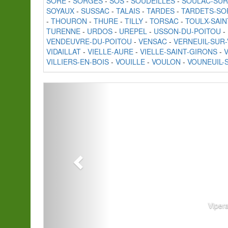
SORE
-
SORGES
-
SOS
-
SOUDEILLES
-
SOULAC-SUR
SOYAUX
-
SUSSAC
-
TALAIS
-
TARDES
-
TARDETS-SO
-
THOURON
-
THURE
-
TILLY
-
TORSAC
-
TOULX-SAIN
TURENNE
-
URDOS
-
UREPEL
-
USSON-DU-POITOU
-
VENDEUVRE-DU-POITOU
-
VENSAC
-
VERNEUIL-SUR-
VIDAILLAT
-
VIELLE-AURE
-
VIELLE-SAINT-GIRONS
-
VILLIERS-EN-BOIS
-
VOUILLE
-
VOULON
-
VOUNEUIL-
Viper