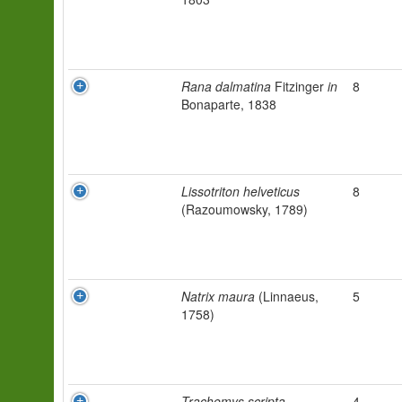
Rana dalmatina
Fitzinger
in
8
Bonaparte, 1838
Lissotriton helveticus
8
(Razoumowsky, 1789)
Natrix maura
(Linnaeus,
5
1758)
Trachemys scripta
4