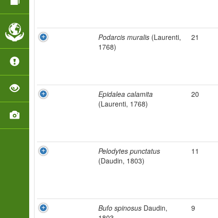
Podarcis muralis
(Laurenti,
21
1768)
Epidalea calamita
20
(Laurenti, 1768)
Pelodytes punctatus
11
(Daudin, 1803)
Bufo spinosus
Daudin,
9
1803