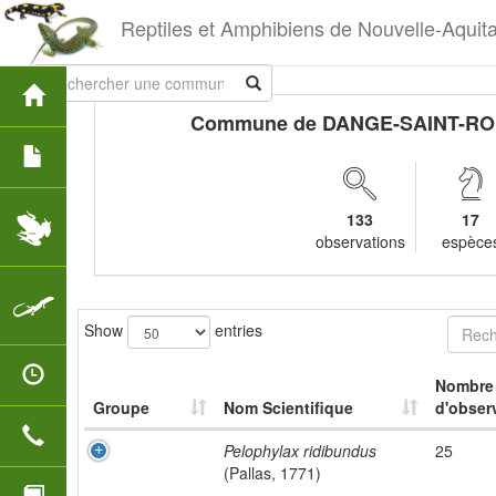
Reptiles et Amphibiens de Nouvelle-Aquit
Commune de DANGE-SAINT-R
133
17
observations
espèce
Show
entries
Nombre
Groupe
Nom Scientifique
d'obser
Pelophylax ridibundus
25
(Pallas, 1771)