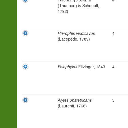
(Thunberg
in
Schoepff,
1792)
Hierophis viridiflavus
4
(Lacepède, 1789)
Pelophylax
Fitzinger, 1843
4
Alytes obstetricans
3
(Laurenti, 1768)