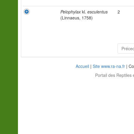
Pelophylax
kl.
esculentus
2
(Linnaeus, 1758)
Préce
Accueil
|
Site www.ra-na.fr
| Co
Portail des Reptiles