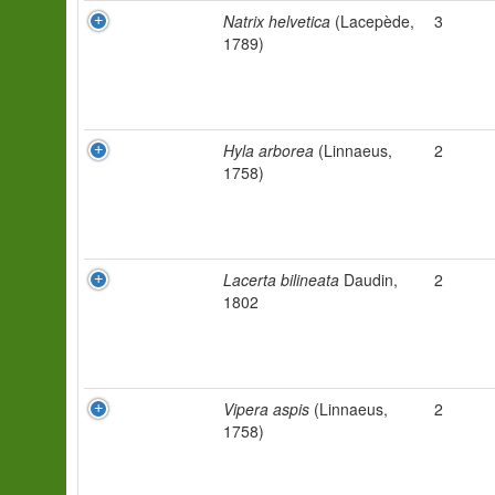
Natrix helvetica
(Lacepède,
3
1789)
Hyla arborea
(Linnaeus,
2
1758)
Lacerta bilineata
Daudin,
2
1802
Vipera aspis
(Linnaeus,
2
1758)