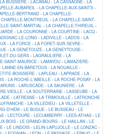
LA BUSSIERE
-
LACANAU
-
LA CASSAGNE
-
LA
APELLE-AUBAREIL
-
LA CHAPELLE-AUX-SAINTS
-
HAPELLE-BERTRAND
-
LA CHAPELLE-
 CHAPELLE-MONTREUIL
-
LA CHAPELLE-SAINT-
ELLE-SAINT-MARTIAL
-
LA CHAPELLE-THIREUIL
-
UARDE
-
LA COURONNE
-
LA COURTINE
-
LACQ
-
ADIGNAC-LE-LONG
-
LADIVILLE
-
LADOS
-
LA
OUX
-
LA FORCE
-
LA FORET-SUR-SEVRE
-
GUE
-
LA GENETOUZE
-
LA GENEYTOUSE
-
LET-DU-GERS
-
LAGRAULIERE
-
LA
E-SAINT-MAURICE
-
LAMAYOU
-
LAMAZIERE-
-
LANNE-EN-BARETOUS
-
LA NOUAILLE
-
ETITE-BOISSIERE
-
LAPLEAU
-
LAPRADE
-
LA
IS
-
LA ROCHE-L'ABEILLE
-
LA ROCHE-POSAY
-
LA
LARUNS
-
LARUSCADE
-
LA SAUNIERE
-
LA
RE-VIEILLE
-
LA SOUTERRAINE
-
LASSEUBE
-
LA
LADE
-
LATRESNE
-
LA TRIMOUILLE
-
LATRONCHE
AUFRANCHE
-
LA VILLEDIEU
-
LA VILLETELLE
-
RG-D'HEM
-
LE BUGUE
-
LE BUSSEAU
-
LE
AS
-
LECTOURE
-
LECUMBERRY
-
LEES-ATHAS
-
LE
UX-BOIS
-
LE GRAND-BOURG
-
LE HAILLAN
-
LE
NE
-
LE LINDOIS
-
LELIN-LAPUJOLLE
-
LE LONZAC
-
S
-
LEOGNAN
-
LEON
-
LE PASSAGE
-
LEPAUD
-
LE