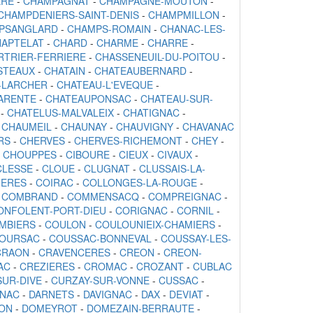
ERE
-
CHAMPAGNAT
-
CHAMPAGNE-MOUTON
-
CHAMPDENIERS-SAINT-DENIS
-
CHAMPMILLON
-
PSANGLARD
-
CHAMPS-ROMAIN
-
CHANAC-LES-
APTELAT
-
CHARD
-
CHARME
-
CHARRE
-
RTRIER-FERRIERE
-
CHASSENEUIL-DU-POITOU
-
STEAUX
-
CHATAIN
-
CHATEAUBERNARD
-
-LARCHER
-
CHATEAU-L'EVEQUE
-
ARENTE
-
CHATEAUPONSAC
-
CHATEAU-SUR-
-
CHATELUS-MALVALEIX
-
CHATIGNAC
-
-
CHAUMEIL
-
CHAUNAY
-
CHAUVIGNY
-
CHAVANAC
RS
-
CHERVES
-
CHERVES-RICHEMONT
-
CHEY
-
-
CHOUPPES
-
CIBOURE
-
CIEUX
-
CIVAUX
-
CLESSE
-
CLOUE
-
CLUGNAT
-
CLUSSAIS-LA-
MERES
-
COIRAC
-
COLLONGES-LA-ROUGE
-
-
COMBRAND
-
COMMENSACQ
-
COMPREIGNAC
-
ONFOLENT-PORT-DIEU
-
CORIGNAC
-
CORNIL
-
MBIERS
-
COULON
-
COULOUNIEIX-CHAMIERS
-
OURSAC
-
COUSSAC-BONNEVAL
-
COUSSAY-LES-
CRAON
-
CRAVENCERES
-
CREON
-
CREON-
AC
-
CREZIERES
-
CROMAC
-
CROZANT
-
CUBLAC
SUR-DIVE
-
CURZAY-SUR-VONNE
-
CUSSAC
-
NAC
-
DARNETS
-
DAVIGNAC
-
DAX
-
DEVIAT
-
RON
-
DOMEYROT
-
DOMEZAIN-BERRAUTE
-