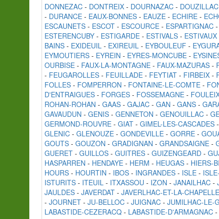
DONNEZAC
-
DONTREIX
-
DOURNAZAC
-
DOUZILLAC
-
DURANCE
-
EAUX-BONNES
-
EAUZE
-
ECHIRE
-
ECH
ESCAUNETS
-
ESCOT
-
ESCOURCE
-
ESPARTIGNAC
ESTERENCUBY
-
ESTIGARDE
-
ESTIVALS
-
ESTIVAUX
BAINS
-
EXIDEUIL
-
EXIREUIL
-
EYBOULEUF
-
EYGUR
EYMOUTIERS
-
EYREIN
-
EYRES-MONCUBE
-
EYSINE
OURBISE
-
FAUX-LA-MONTAGNE
-
FAUX-MAZURAS
-
-
FEUGAROLLES
-
FEUILLADE
-
FEYTIAT
-
FIRBEIX
-
FOLLES
-
FOMPERRON
-
FONTAINE-LE-COMTE
-
FO
D'ENTRAIGUES
-
FORGES
-
FOSSEMAGNE
-
FOULEI
ROHAN-ROHAN
-
GAAS
-
GAJAC
-
GAN
-
GANS
-
GAR
GAVAUDUN
-
GENIS
-
GENNETON
-
GENOUILLAC
-
GE
GERMOND-ROUVRE
-
GIAT
-
GIMEL-LES-CASCADES
GLENIC
-
GLENOUZE
-
GONDEVILLE
-
GORRE
-
GOU
GOUTS
-
GOUZON
-
GRADIGNAN
-
GRANDSAIGNE
-
GUERET
-
GUILLOS
-
GUITRES
-
GUIZENGEARD
-
GU
HASPARREN
-
HENDAYE
-
HERM
-
HEUGAS
-
HIERS-
HOURS
-
HOURTIN
-
IBOS
-
INGRANDES
-
ISLE
-
ISL
ISTURITS
-
ITEUIL
-
ITXASSOU
-
IZON
-
JANAILHAC
-
JAULDES
-
JAVERDAT
-
JAVERLHAC-ET-LA-CHAPELL
-
JOURNET
-
JU-BELLOC
-
JUIGNAC
-
JUMILHAC-LE-
LABASTIDE-CEZERACQ
-
LABASTIDE-D'ARMAGNAC