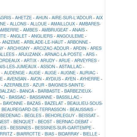
AGRIS
-
AHETZE
-
AHUN
-
AIRE-SUR-L'ADOUR
-
AIX
NNE
-
ALLONS
-
ALLOUE
-
AMAILLOUX
-
AMBARES-
AMBERRE
-
AMBES
-
AMBRUGEAT
-
ANAIS
-
NTE
-
ANGLET
-
ANGLIERS
-
ANGOULEME
-
-
ANZEME
-
ARBLADE-LE-HAUT
-
ARBONNE
-
AY
-
ARCHIGNY
-
ARCIZAC-ADOUR
-
ARDIN
-
ARES
ALLEES
-
ARJUZANX
-
ARNAC-LA-POSTE
-
ARS
-
BORDEAUX
-
ARTIX
-
ARUDY
-
ARUE
-
ARVEYRES
-
AIS-LES-JUMEAUX
-
ASSON
-
ASTAILLAC
-
-
AUDENGE
-
AUGE
-
AUGE
-
AUGNE
-
AURIAC
-
NE
-
AVENSAN
-
AVON
-
AYDIUS
-
AYEN
-
AYHERRE
-
-
AZERABLES
-
AZUR
-
BAIGNES-SAINTE-
BALZAC
-
BANCA
-
BARBASTE
-
BARBEZIEUX-
AC
-
BASSAC
-
BASSANNE
-
BASSILLAC
-
-
BAYONNE
-
BAZAS
-
BAZELAT
-
BEAULIEU-SOUS-
-
BEAUREGARD-DE-TERRASSON
-
BEAUSSAIS
-
-
BEDENAC
-
BEGLES
-
BEHORLEGUY
-
BEISSAT
-
NEST
-
BENQUET
-
BEOST
-
BERNAC-DEBAT
-
GES
-
BESSINES
-
BESSINES-SUR-GARTEMPE
-
ARRITZ
-
BIARROTTE
-
BIAS
-
BIDARRAY
-
BIELLE
-