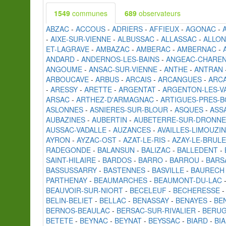
1549
communes
689
observateurs
ABZAC
-
ACCOUS
-
ADRIERS
-
AFFIEUX
-
AGONAC
-
-
AIXE-SUR-VIENNE
-
ALBUSSAC
-
ALLASSAC
-
ALLO
ET-LAGRAVE
-
AMBAZAC
-
AMBERAC
-
AMBERNAC
-
ANDARD
-
ANDERNOS-LES-BAINS
-
ANGEAC-CHARE
ANGOUME
-
ANSAC-SUR-VIENNE
-
ANTHE
-
ANTRAN
ARBOUCAVE
-
ARBUS
-
ARCAIS
-
ARCANGUES
-
ARC
-
ARESSY
-
ARETTE
-
ARGENTAT
-
ARGENTON-LES-V
ARSAC
-
ARTHEZ-D'ARMAGNAC
-
ARTIGUES-PRES-
ASLONNES
-
ASNIERES-SUR-BLOUR
-
ASQUES
-
ASS
AUBAZINES
-
AUBERTIN
-
AUBETERRE-SUR-DRONNE
AUSSAC-VADALLE
-
AUZANCES
-
AVAILLES-LIMOUZI
AYRON
-
AYZAC-OST
-
AZAT-LE-RIS
-
AZAY-LE-BRULE
RADEGONDE
-
BALANSUN
-
BALIZAC
-
BALLEDENT
-
SAINT-HILAIRE
-
BARDOS
-
BARRO
-
BARROU
-
BARS
BASSUSSARRY
-
BASTENNES
-
BASVILLE
-
BAURECH
PARTHENAY
-
BEAUMARCHES
-
BEAUMONT-DU-LAC
BEAUVOIR-SUR-NIORT
-
BECELEUF
-
BECHERESSE
BELIN-BELIET
-
BELLAC
-
BENASSAY
-
BENAYES
-
BE
BERNOS-BEAULAC
-
BERSAC-SUR-RIVALIER
-
BERU
BETETE
-
BEYNAC
-
BEYNAT
-
BEYSSAC
-
BIARD
-
BI