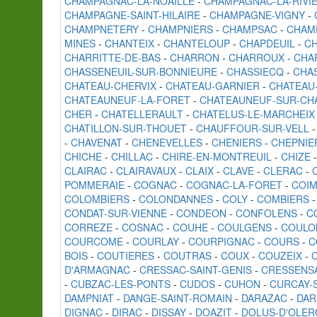
CHAMPAGNAC-LA-NOAILLE
-
CHAMPAGNAC-LA-RIVI
CHAMPAGNE-SAINT-HILAIRE
-
CHAMPAGNE-VIGNY
-
CHAMPNETERY
-
CHAMPNIERS
-
CHAMPSAC
-
CHAM
MINES
-
CHANTEIX
-
CHANTELOUP
-
CHAPDEUIL
-
CH
CHARRITTE-DE-BAS
-
CHARRON
-
CHARROUX
-
CHA
CHASSENEUIL-SUR-BONNIEURE
-
CHASSIECQ
-
CHA
CHATEAU-CHERVIX
-
CHATEAU-GARNIER
-
CHATEAU
CHATEAUNEUF-LA-FORET
-
CHATEAUNEUF-SUR-CH
CHER
-
CHATELLERAULT
-
CHATELUS-LE-MARCHEIX
CHATILLON-SUR-THOUET
-
CHAUFFOUR-SUR-VELL
-
CHAVENAT
-
CHENEVELLES
-
CHENIERS
-
CHEPNIE
CHICHE
-
CHILLAC
-
CHIRE-EN-MONTREUIL
-
CHIZE
CLAIRAC
-
CLAIRAVAUX
-
CLAIX
-
CLAVE
-
CLERAC
-
POMMERAIE
-
COGNAC
-
COGNAC-LA-FORET
-
COI
COLOMBIERS
-
COLONDANNES
-
COLY
-
COMBIERS
CONDAT-SUR-VIENNE
-
CONDEON
-
CONFOLENS
-
C
CORREZE
-
COSNAC
-
COUHE
-
COULGENS
-
COULO
COURCOME
-
COURLAY
-
COURPIGNAC
-
COURS
-
C
BOIS
-
COUTIERES
-
COUTRAS
-
COUX
-
COUZEIX
-
D'ARMAGNAC
-
CRESSAC-SAINT-GENIS
-
CRESSENS
-
CUBZAC-LES-PONTS
-
CUDOS
-
CUHON
-
CURCAY-
DAMPNIAT
-
DANGE-SAINT-ROMAIN
-
DARAZAC
-
DAR
DIGNAC
-
DIRAC
-
DISSAY
-
DOAZIT
-
DOLUS-D'OLE