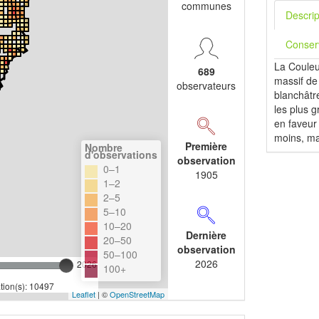
communes
Descrip
Conser
La Couleu
689
massif de
observateurs
blanchâtre
les plus g
en faveur
moins, ma
Première
Nombre
d'observations
observation
0–1
1905
1–2
2–5
5–10
10–20
Dernière
20–50
observation
50–100
2026
2026
100+
ion(s): 10497
Leaflet
| ©
OpenStreetMap