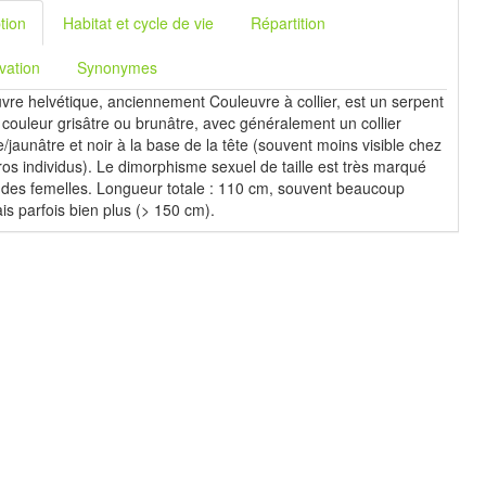
tion
Habitat et cycle de vie
Répartition
vation
Synonymes
vre helvétique, anciennement Couleuvre à collier, est un serpent
 couleur grisâtre ou brunâtre, avec généralement un collier
/jaunâtre et noir à la base de la tête (souvent moins visible chez
ros individus). Le dimorphisme sexuel de taille est très marqué
 des femelles. Longueur totale : 110 cm, souvent beaucoup
is parfois bien plus (> 150 cm).