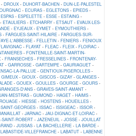
-
DROUX
-
DUHORT-BACHEN
-
DUN-LE-PALESTEL
OURGNAC
-
ECURAS
-
EGLETONS
-
EPIEDS
-
-
ESPAS
-
ESPELETTE
-
ESSE
-
ESTAING
-
-
ETAULIERS
-
ETCHARRY
-
ETSAUT
-
EVAUX-LES-
ANDE
-
EYJEAUX
-
EYMET
-
EYMOUTHIERS
-
S
-
FARGUES-SAINT-HILAIRE
-
FARGUES-SUR-
FAYE-L'ABBESSE
-
FELLETIN
-
FENIERS
-
FENIOUX
FLAVIGNAC
-
FLAYAT
-
FLEAC
-
FLEIX
-
FLOIRAC
-
NTANIERES
-
FONTENILLE-SAINT-MARTIN-
X
-
FRANSECHES
-
FRESSELINES
-
FRONTENAY-
AT
-
GARROSSE
-
GARTEMPE
-
GAURIAGUET
-
NSAC-LA-PALLUE
-
GENTIOUX-PIGEROLLES
-
-
GIMEUX
-
GIOUX
-
GISCOS
-
GIZAY
-
GLANGES
-
ALADE
-
GOUEX
-
GOULLES
-
GOURGE
-
GOURS
-
GRANGES-D'ANS
-
GRAVES-SAINT-AMANT
-
JAN-MESTRAS
-
GUMOND
-
HAGET
-
HAIMS
-
BROUAGE
-
HIESSE
-
HOSTENS
-
HOUEILLES
-
E-SAINT-GEORGES
-
ISSAC
-
ISSIGEAC
-
ISSOR
-
JANAILLAT
-
JARNAC
-
JAU-DIGNAC-ET-LOIRAC
-
E-SAINT-ROBERT
-
JAZENEUIL
-
JOSSE
-
JOUILLAT
GRAND
-
JUSSAS
-
LA BACHELLERIE
-
LA BARDE
-
-
LABASTIDE-VILLEFRANCHE
-
LABATUT
-
LABENNE