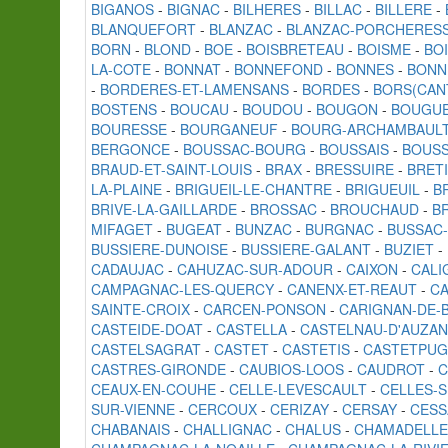
BIGANOS
-
BIGNAC
-
BILHERES
-
BILLAC
-
BILLERE
-
BLANQUEFORT
-
BLANZAC
-
BLANZAC-PORCHERES
BORN
-
BLOND
-
BOE
-
BOISBRETEAU
-
BOISME
-
BO
LA-COTE
-
BONNAT
-
BONNEFOND
-
BONNES
-
BONN
-
BORDERES-ET-LAMENSANS
-
BORDES
-
BORS(CAN
BOSTENS
-
BOUCAU
-
BOUDOU
-
BOUGON
-
BOUGU
BOURESSE
-
BOURGANEUF
-
BOURG-ARCHAMBAUL
BERGONCE
-
BOUSSAC-BOURG
-
BOUSSAIS
-
BOUS
BRAUD-ET-SAINT-LOUIS
-
BRAX
-
BRESSUIRE
-
BRET
LA-PLAINE
-
BRIGUEIL-LE-CHANTRE
-
BRIGUEUIL
-
B
BRIVE-LA-GAILLARDE
-
BROSSAC
-
BROUCHAUD
-
B
MIFAGET
-
BUGEAT
-
BUNZAC
-
BURGNAC
-
BUSSAC
BUSSIERE-DUNOISE
-
BUSSIERE-GALANT
-
BUZIET
-
CADAUJAC
-
CAHUZAC-SUR-ADOUR
-
CAIXON
-
CALI
CAMPAGNAC-LES-QUERCY
-
CANENX-ET-REAUT
-
C
SAINTE-CROIX
-
CARCEN-PONSON
-
CARIGNAN-DE-
CASTEIDE-DOAT
-
CASTELLA
-
CASTELNAU-D'AUZAN
CASTELSAGRAT
-
CASTET
-
CASTETIS
-
CASTETPU
CASTRES-GIRONDE
-
CAUBIOS-LOOS
-
CAUDROT
-
CEAUX-EN-COUHE
-
CELLE-LEVESCAULT
-
CELLES-S
SUR-VIENNE
-
CERCOUX
-
CERIZAY
-
CERSAY
-
CESS
CHABANAIS
-
CHALLIGNAC
-
CHALUS
-
CHAMADELLE