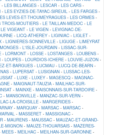
T
-
LES BILLANGES
-
LESCAR
-
LES CARS
-
N
-
LES EYZIES-DE-TAYAC-SIREUIL
-
LES FARGES
-
ES LEVES-ET-THOUMEYRAGUES
-
LES ORMES
-
S TROIS-MOUTIERS
-
LE TAILLAN-MEDOC
-
LE
-
LE VIGEANT
-
LE VIGEN
-
LEVIGNAC-DE-
OURNE
-
LICQ-ATHEREY
-
LIGINIAC
-
LIGLET
-
X
-
LIGNIERES-SONNEVILLE
-
LIGUGE
-
LIMEYRAT
S-MONGES
-
L'ISLE-JOURDAIN
-
LISSAC-SUR-
E
-
LORMONT
-
LOSSE
-
LOSTANGES
-
LOUBENS
-
N
-
LOUPES
-
LOURDIOS-ICHERE
-
LOUVIE-JUZON
-
EZ-ET-BARGUES
-
LUCMAU
-
LUCQ-DE-BEARN
-
UNAS
-
LUPERSAT
-
LUSIGNAN
-
LUSSAC-LES-
USSAT
-
LUXE
-
LUXEY
-
MAGESCQ
-
MAGNAC-
AGNE
-
MAIGNAUT-TAUZIA
-
MAILHAC-SUR-
INSAT
-
MAINXE
-
MAISONNAIS-SUR-TARDOIRE
-
C
-
MANSONVILLE
-
MANZAC-SUR-VERN
-
LAC-LA-CROISILLE
-
MARGERIDES
-
ARNAY
-
MARQUAY
-
MARSAC
-
MARSAC
-
MARVAL
-
MASSERET
-
MASSIGNAC
-
IR
-
MAURENS
-
MAUSSAC
-
MAUZAC-ET-GRAND-
LE-MIGNON
-
MAUZE-THOUARSAIS
-
MAZERES-
-
MEES
-
MEILHAC
-
MEILHAN-SUR-GARONNE
-