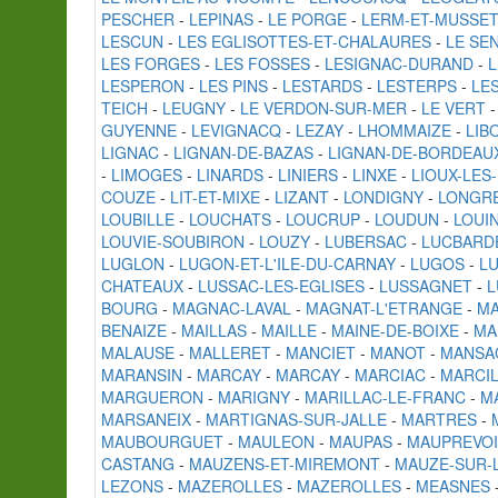
PESCHER
-
LEPINAS
-
LE PORGE
-
LERM-ET-MUSSE
LESCUN
-
LES EGLISOTTES-ET-CHALAURES
-
LE SE
LES FORGES
-
LES FOSSES
-
LESIGNAC-DURAND
-
L
LESPERON
-
LES PINS
-
LESTARDS
-
LESTERPS
-
LE
TEICH
-
LEUGNY
-
LE VERDON-SUR-MER
-
LE VERT
GUYENNE
-
LEVIGNACQ
-
LEZAY
-
LHOMMAIZE
-
LIB
LIGNAC
-
LIGNAN-DE-BAZAS
-
LIGNAN-DE-BORDEAU
-
LIMOGES
-
LINARDS
-
LINIERS
-
LINXE
-
LIOUX-LE
COUZE
-
LIT-ET-MIXE
-
LIZANT
-
LONDIGNY
-
LONGR
LOUBILLE
-
LOUCHATS
-
LOUCRUP
-
LOUDUN
-
LOUI
LOUVIE-SOUBIRON
-
LOUZY
-
LUBERSAC
-
LUCBARD
LUGLON
-
LUGON-ET-L'ILE-DU-CARNAY
-
LUGOS
-
L
CHATEAUX
-
LUSSAC-LES-EGLISES
-
LUSSAGNET
-
L
BOURG
-
MAGNAC-LAVAL
-
MAGNAT-L'ETRANGE
-
M
BENAIZE
-
MAILLAS
-
MAILLE
-
MAINE-DE-BOIXE
-
MA
MALAUSE
-
MALLERET
-
MANCIET
-
MANOT
-
MANSA
MARANSIN
-
MARCAY
-
MARCAY
-
MARCIAC
-
MARCIL
MARGUERON
-
MARIGNY
-
MARILLAC-LE-FRANC
-
M
MARSANEIX
-
MARTIGNAS-SUR-JALLE
-
MARTRES
-
MAUBOURGUET
-
MAULEON
-
MAUPAS
-
MAUPREVO
CASTANG
-
MAUZENS-ET-MIREMONT
-
MAUZE-SUR-
LEZONS
-
MAZEROLLES
-
MAZEROLLES
-
MEASNES