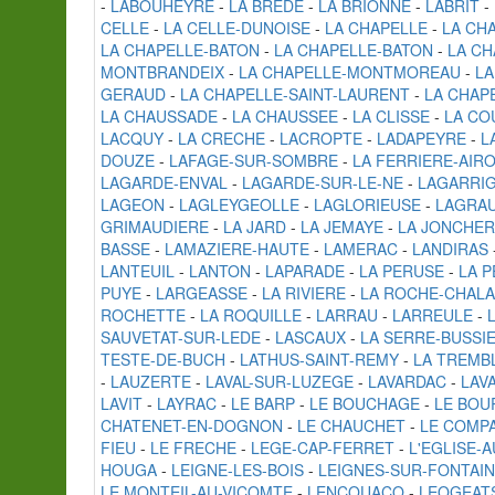
-
LABOUHEYRE
-
LA BREDE
-
LA BRIONNE
-
LABRIT
-
CELLE
-
LA CELLE-DUNOISE
-
LA CHAPELLE
-
LA CH
LA CHAPELLE-BATON
-
LA CHAPELLE-BATON
-
LA C
MONTBRANDEIX
-
LA CHAPELLE-MONTMOREAU
-
LA
GERAUD
-
LA CHAPELLE-SAINT-LAURENT
-
LA CHAP
LA CHAUSSADE
-
LA CHAUSSEE
-
LA CLISSE
-
LA CO
LACQUY
-
LA CRECHE
-
LACROPTE
-
LADAPEYRE
-
L
DOUZE
-
LAFAGE-SUR-SOMBRE
-
LA FERRIERE-AIR
LAGARDE-ENVAL
-
LAGARDE-SUR-LE-NE
-
LAGARRI
LAGEON
-
LAGLEYGEOLLE
-
LAGLORIEUSE
-
LAGRAU
GRIMAUDIERE
-
LA JARD
-
LA JEMAYE
-
LA JONCHER
BASSE
-
LAMAZIERE-HAUTE
-
LAMERAC
-
LANDIRAS
LANTEUIL
-
LANTON
-
LAPARADE
-
LA PERUSE
-
LA P
PUYE
-
LARGEASSE
-
LA RIVIERE
-
LA ROCHE-CHALA
ROCHETTE
-
LA ROQUILLE
-
LARRAU
-
LARREULE
-
SAUVETAT-SUR-LEDE
-
LASCAUX
-
LA SERRE-BUSSIE
TESTE-DE-BUCH
-
LATHUS-SAINT-REMY
-
LA TREMB
-
LAUZERTE
-
LAVAL-SUR-LUZEGE
-
LAVARDAC
-
LAV
LAVIT
-
LAYRAC
-
LE BARP
-
LE BOUCHAGE
-
LE BOU
CHATENET-EN-DOGNON
-
LE CHAUCHET
-
LE COMP
FIEU
-
LE FRECHE
-
LEGE-CAP-FERRET
-
L'EGLISE-A
HOUGA
-
LEIGNE-LES-BOIS
-
LEIGNES-SUR-FONTAI
LE MONTEIL-AU-VICOMTE
-
LENCOUACQ
-
LEOGEAT