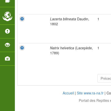
Lacerta bilineata
Daudin,
1
1802
Natrix helvetica
(Lacepède,
1
1789)
Préce
Accueil
|
Site www.ra-na.fr
| Co
Portail des Reptiles