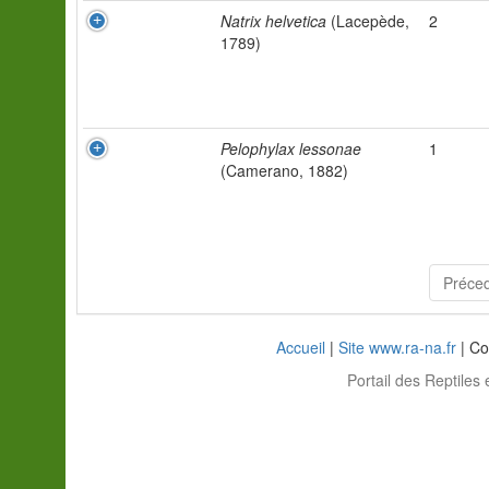
Natrix helvetica
(Lacepède,
2
1789)
Pelophylax lessonae
1
(Camerano, 1882)
Préce
Accueil
|
Site www.ra-na.fr
| Co
Portail des Reptiles