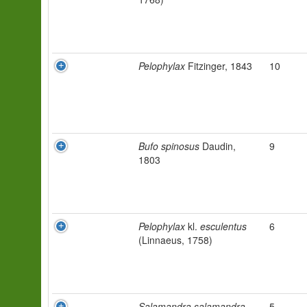
Pelophylax
Fitzinger, 1843
10
Bufo spinosus
Daudin,
9
1803
Pelophylax
kl.
esculentus
6
(Linnaeus, 1758)
Salamandra salamandra
5