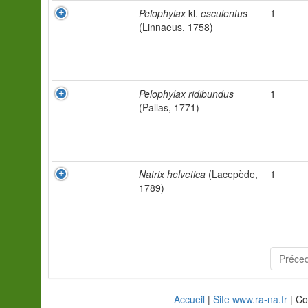
Pelophylax
kl.
esculentus
1
(Linnaeus, 1758)
Pelophylax ridibundus
1
(Pallas, 1771)
Natrix helvetica
(Lacepède,
1
1789)
Préce
Accueil
|
Site www.ra-na.fr
| Co