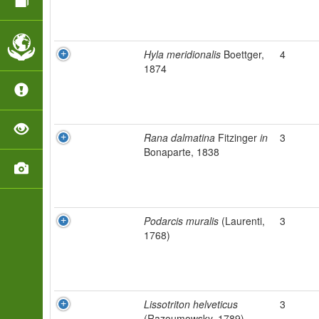
Hyla meridionalis
Boettger,
4
1874
Rana dalmatina
Fitzinger
in
3
Bonaparte, 1838
Podarcis muralis
(Laurenti,
3
1768)
Lissotriton helveticus
3
(Razoumowsky, 1789)