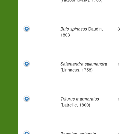
Bufo spinosus
Daudin,
3
1803
Salamandra salamandra
1
(Linnaeus, 1758)
Triturus marmoratus
1
(Latreille, 1800)
Bombina variegata
1