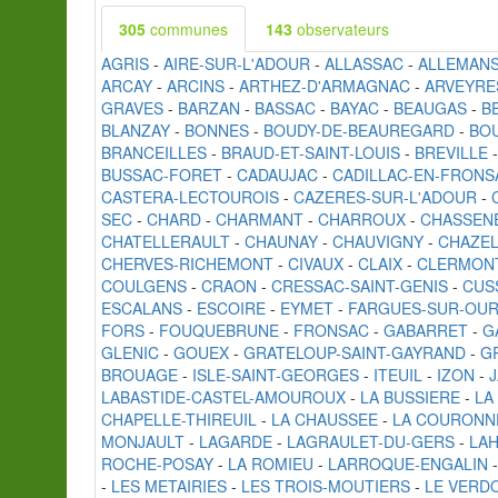
305
communes
143
observateurs
AGRIS
-
AIRE-SUR-L'ADOUR
-
ALLASSAC
-
ALLEMANS
ARCAY
-
ARCINS
-
ARTHEZ-D'ARMAGNAC
-
ARVEYRE
GRAVES
-
BARZAN
-
BASSAC
-
BAYAC
-
BEAUGAS
-
B
BLANZAY
-
BONNES
-
BOUDY-DE-BEAUREGARD
-
BO
BRANCEILLES
-
BRAUD-ET-SAINT-LOUIS
-
BREVILLE
BUSSAC-FORET
-
CADAUJAC
-
CADILLAC-EN-FRONS
CASTERA-LECTOUROIS
-
CAZERES-SUR-L'ADOUR
-
SEC
-
CHARD
-
CHARMANT
-
CHARROUX
-
CHASSENE
CHATELLERAULT
-
CHAUNAY
-
CHAUVIGNY
-
CHAZEL
CHERVES-RICHEMONT
-
CIVAUX
-
CLAIX
-
CLERMON
COULGENS
-
CRAON
-
CRESSAC-SAINT-GENIS
-
CUS
ESCALANS
-
ESCOIRE
-
EYMET
-
FARGUES-SUR-OUR
FORS
-
FOUQUEBRUNE
-
FRONSAC
-
GABARRET
-
G
GLENIC
-
GOUEX
-
GRATELOUP-SAINT-GAYRAND
-
G
BROUAGE
-
ISLE-SAINT-GEORGES
-
ITEUIL
-
IZON
-
LABASTIDE-CASTEL-AMOUROUX
-
LA BUSSIERE
-
LA
CHAPELLE-THIREUIL
-
LA CHAUSSEE
-
LA COURONN
MONJAULT
-
LAGARDE
-
LAGRAULET-DU-GERS
-
LA
ROCHE-POSAY
-
LA ROMIEU
-
LARROQUE-ENGALIN
-
LES METAIRIES
-
LES TROIS-MOUTIERS
-
LE VERD