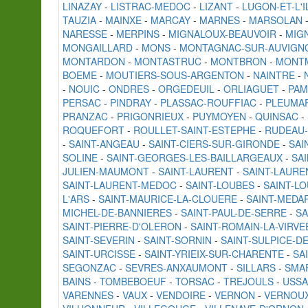
LINAZAY
-
LISTRAC-MEDOC
-
LIZANT
-
LUGON-ET-L'
TAUZIA
-
MAINXE
-
MARCAY
-
MARNES
-
MARSOLAN
NARESSE
-
MERPINS
-
MIGNALOUX-BEAUVOIR
-
MIG
MONGAILLARD
-
MONS
-
MONTAGNAC-SUR-AUVIGN
MONTARDON
-
MONTASTRUC
-
MONTBRON
-
MONT
BOEME
-
MOUTIERS-SOUS-ARGENTON
-
NAINTRE
-
-
NOUIC
-
ONDRES
-
ORGEDEUIL
-
ORLIAGUET
-
PA
PERSAC
-
PINDRAY
-
PLASSAC-ROUFFIAC
-
PLEUMA
PRANZAC
-
PRIGONRIEUX
-
PUYMOYEN
-
QUINSAC
-
ROQUEFORT
-
ROULLET-SAINT-ESTEPHE
-
RUDEAU
-
SAINT-ANGEAU
-
SAINT-CIERS-SUR-GIRONDE
-
SAI
SOLINE
-
SAINT-GEORGES-LES-BAILLARGEAUX
-
SAI
JULIEN-MAUMONT
-
SAINT-LAURENT
-
SAINT-LAURE
SAINT-LAURENT-MEDOC
-
SAINT-LOUBES
-
SAINT-L
L'ARS
-
SAINT-MAURICE-LA-CLOUERE
-
SAINT-MEDA
MICHEL-DE-BANNIERES
-
SAINT-PAUL-DE-SERRE
-
SA
SAINT-PIERRE-D'OLERON
-
SAINT-ROMAIN-LA-VIRVE
SAINT-SEVERIN
-
SAINT-SORNIN
-
SAINT-SULPICE-D
SAINT-URCISSE
-
SAINT-YRIEIX-SUR-CHARENTE
-
SA
SEGONZAC
-
SEVRES-ANXAUMONT
-
SILLARS
-
SMA
BAINS
-
TOMBEBOEUF
-
TORSAC
-
TREJOULS
-
USS
VARENNES
-
VAUX
-
VENDOIRE
-
VERNON
-
VERNOU