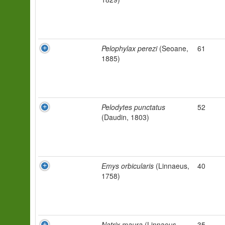
Pelophylax perezi
(Seoane,
61
1885)
Pelodytes punctatus
52
(Daudin, 1803)
Emys orbicularis
(Linnaeus,
40
1758)
Natrix maura
(Linnaeus,
35