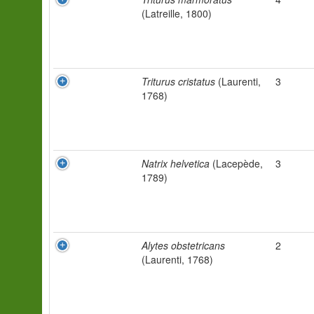
(Latreille, 1800)
Triturus cristatus
(Laurenti,
3
1768)
Natrix helvetica
(Lacepède,
3
1789)
Alytes obstetricans
2
(Laurenti, 1768)