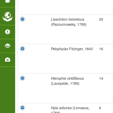
Lissotriton helveticus
20
(Razoumowsky, 1789)
Pelophylax
Fitzinger, 1843
16
Hierophis viridiflavus
14
(Lacepède, 1789)
Hyla arborea
(Linnaeus,
6
1758)