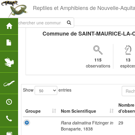
Reptiles et Amphibiens de Nouvelle-Aquit
Commune de SAINT-MAURICE-LA-
115
13
observations
espèce
Show
entries
Nombre
Groupe
Nom Scientifique
d'obser
Rana dalmatina
Fitzinger
in
29
Bonaparte, 1838