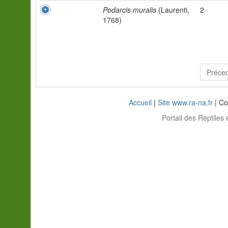
Podarcis muralis
(Laurenti,
2
1768)
Préce
Accueil
|
Site www.ra-na.fr
| Co
Portail des Reptiles