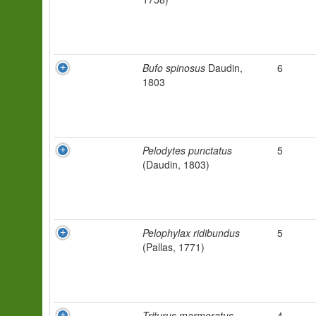
Bufo spinosus
Daudin,
6
1803
Pelodytes punctatus
5
(Daudin, 1803)
Pelophylax ridibundus
5
(Pallas, 1771)
Triturus marmoratus
4