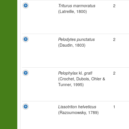
Triturus marmoratus
2
(Latreille, 1800)
Pelodytes punctatus
2
(Daudin, 1803)
Pelophylax
kl.
grafi
2
(Crochet, Dubois, Ohler &
Tunner, 1995)
Lissotriton helveticus
1
(Razoumowsky, 1789)