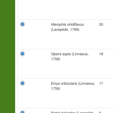
Hierophis viridiflavus
20
(Lacepède, 1789)
Vipera aspis
(Linnaeus,
18
1758)
Emys orbicularis
(Linnaeus,
17
1758)
Natrix helvetica
(Lacepède,
9