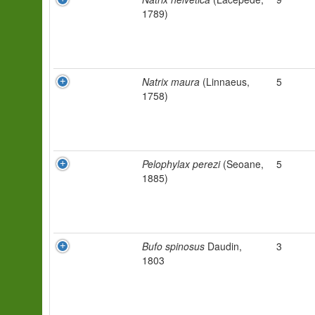
1789)
Natrix maura
(Linnaeus,
5
1758)
Pelophylax perezi
(Seoane,
5
1885)
Bufo spinosus
Daudin,
3
1803