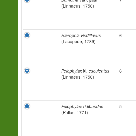
(Linnaeus, 1758)
Hierophis viridiflavus
6
(Lacepède, 1789)
Pelophylax
kl.
esculentus
6
(Linnaeus, 1758)
Pelophylax ridibundus
5
(Pallas, 1771)