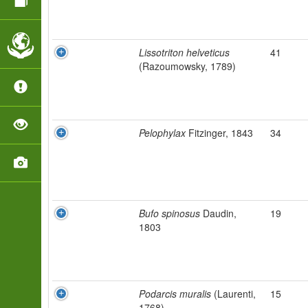
Lissotriton helveticus
41
(Razoumowsky, 1789)
Pelophylax
Fitzinger, 1843
34
Bufo spinosus
Daudin,
19
1803
Podarcis muralis
(Laurenti,
15
1768)