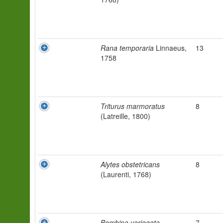
Rana temporaria
Linnaeus,
13
1758
Triturus marmoratus
8
(Latreille, 1800)
Alytes obstetricans
8
(Laurenti, 1768)
Bombina variegata
7