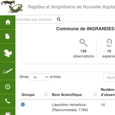
Reptiles et Amphibiens de Nouvelle-Aquit
Commune de INGRANDES
126
15
observations
espèce
Show
entries
Nombre
Groupe
Nom Scientifique
d'obser
Lissotriton helveticus
16
(Razoumowsky, 1789)