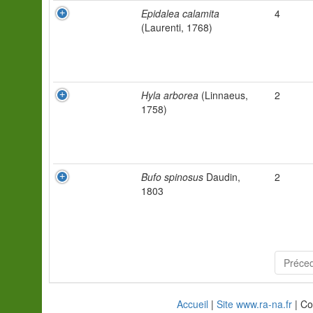
Epidalea calamita
4
(Laurenti, 1768)
Hyla arborea
(Linnaeus,
2
1758)
Bufo spinosus
Daudin,
2
1803
Préce
Accueil
|
Site www.ra-na.fr
| Co