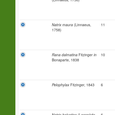
Natrix maura
(Linnaeus,
11
1758)
Rana dalmatina
Fitzinger
in
10
Bonaparte, 1838
Pelophylax
Fitzinger, 1843
6
Natrix helvetica
(Lacepède,
6