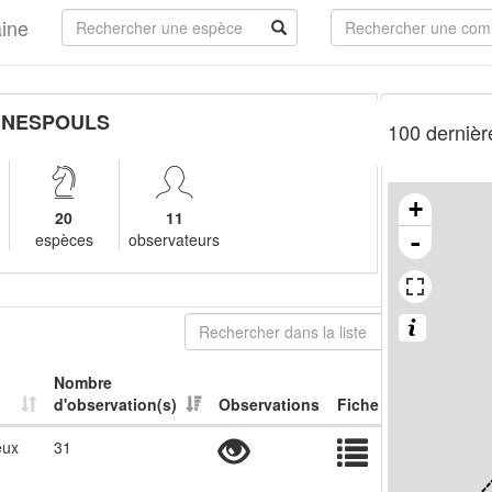
aine
 NESPOULS
100 dernièr
+
20
11
-
espèces
observateurs
Nombre
d'observation(s)
Observations
Fiche
eux
31