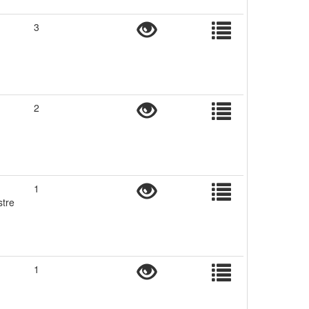
3
2
1
stre
1