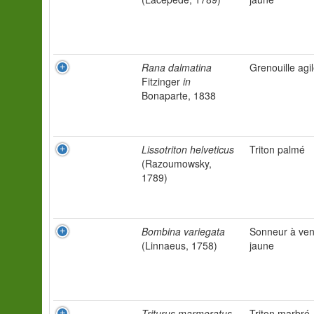
Rana dalmatina
Grenouille agi
Fitzinger
in
Bonaparte, 1838
Lissotriton helveticus
Triton palmé
(Razoumowsky,
1789)
Bombina variegata
Sonneur à ven
(Linnaeus, 1758)
jaune
Triturus marmoratus
Triton marbré