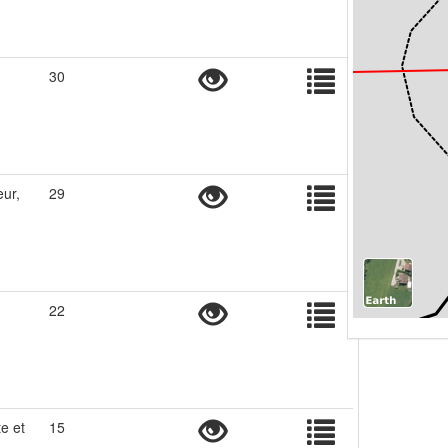
30
eur,
29
22
e et
15