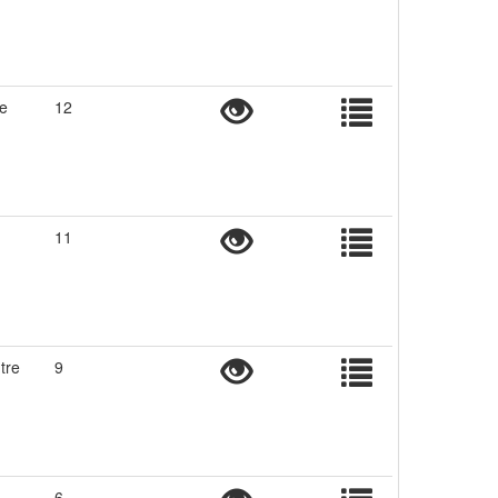
le
12
11
tre
9
6