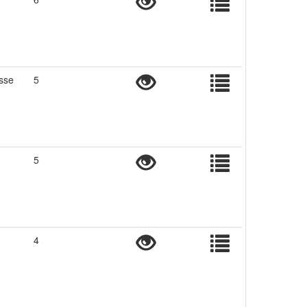
usse
5
5
4