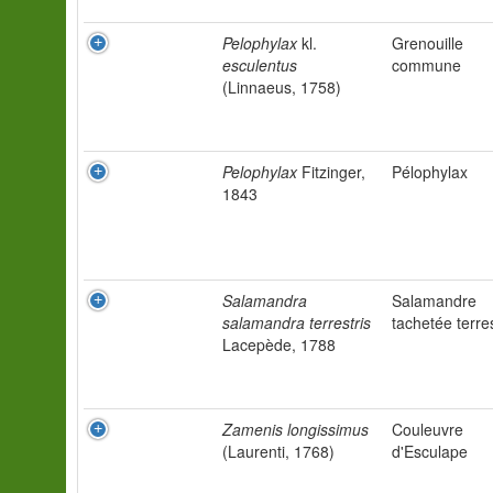
Pelophylax
kl.
Grenouille
esculentus
commune
(Linnaeus, 1758)
Pelophylax
Fitzinger,
Pélophylax
1843
Salamandra
Salamandre
salamandra terrestris
tachetée terre
Lacepède, 1788
Zamenis longissimus
Couleuvre
(Laurenti, 1768)
d'Esculape