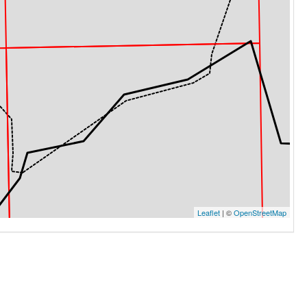
Leaflet
| ©
OpenStreetMap