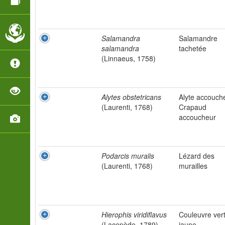
Salamandra
Salamandre
salamandra
tachetée
(Linnaeus, 1758)
Alytes obstetricans
Alyte accouch
(Laurenti, 1768)
Crapaud
accoucheur
Podarcis muralis
Lézard des
(Laurenti, 1768)
murailles
Hierophis viridiflavus
Couleuvre vert
(Lacepède, 1789)
jaune