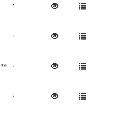
4
3
érine
3
3