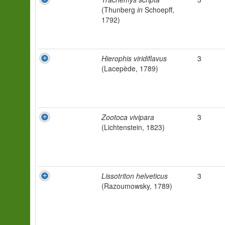
(Thunberg
in
Schoepff,
1792)
Hierophis viridiflavus
3
(Lacepède, 1789)
Zootoca vivipara
3
(Lichtenstein, 1823)
Lissotriton helveticus
3
(Razoumowsky, 1789)