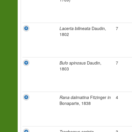
Lacerta bilineata
Daudin,
7
1802
Bufo spinosus
Daudin,
7
1803
Rana dalmatina
Fitzinger
in
4
Bonaparte, 1838
Trachemys scripta
3