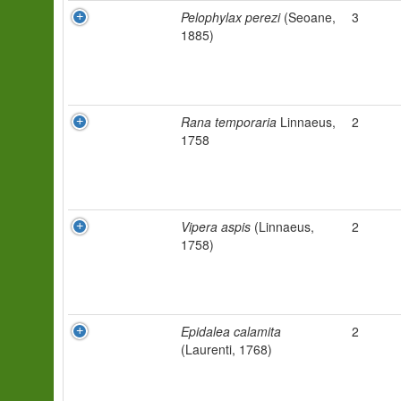
Pelophylax perezi
(Seoane,
3
1885)
Rana temporaria
Linnaeus,
2
1758
Vipera aspis
(Linnaeus,
2
1758)
Epidalea calamita
2
(Laurenti, 1768)