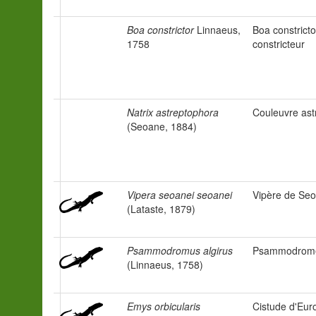
Boa constrictor
Linnaeus,
Boa constricto
1758
constricteur
Natrix astreptophora
Couleuvre ast
(Seoane, 1884)
Vipera seoanei seoanei
Vipère de Se
(Lataste, 1879)
Psammodromus algirus
Psammodrome
(Linnaeus, 1758)
Emys orbicularis
Cistude d'Eur