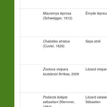
Mauremys leprosa
Émyde lépreu
(Schweigger, 1812)
Chalcides striatus
Seps strié
(Cuvier, 1829)
Zootoca vivipara
Lézard vivipa
louislantzi
Arribas, 2009
Podarcis liolepis
Lézard catala
sebastiani
(Klemmer,
Sébastien
1964)