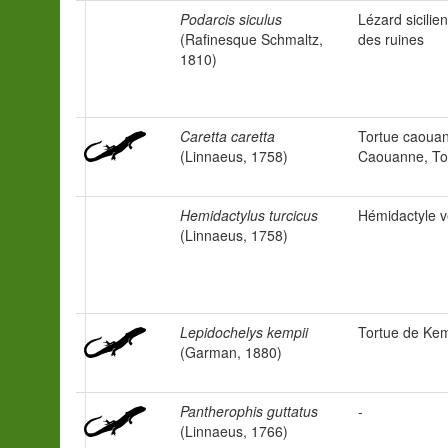
Podarcis siculus
Lézard sicilie
(Rafinesque Schmaltz,
des ruines
1810)
Caretta caretta
Tortue caouan
(Linnaeus, 1758)
Caouanne, Tor
Hemidactylus turcicus
Hémidactyle 
(Linnaeus, 1758)
Lepidochelys kempii
Tortue de Ke
(Garman, 1880)
Pantherophis guttatus
-
(Linnaeus, 1766)