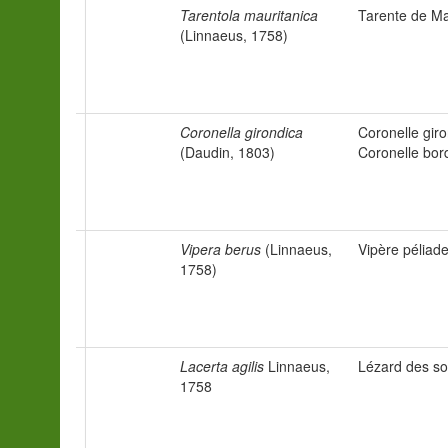
Tarentola mauritanica
Tarente de Ma
(Linnaeus, 1758)
Coronella girondica
Coronelle giro
(Daudin, 1803)
Coronelle bor
Vipera berus
(Linnaeus,
Vipère péliad
1758)
Lacerta agilis
Linnaeus,
Lézard des s
1758