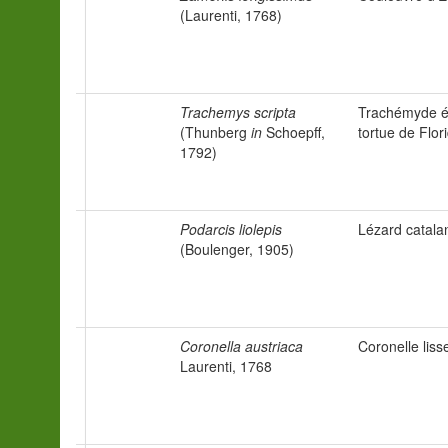
(Laurenti, 1768)
Trachemys scripta
Trachémyde éc
(Thunberg
in
Schoepff,
tortue de Flor
1792)
Podarcis liolepis
Lézard catala
(Boulenger, 1905)
Coronella austriaca
Coronelle liss
Laurenti, 1768