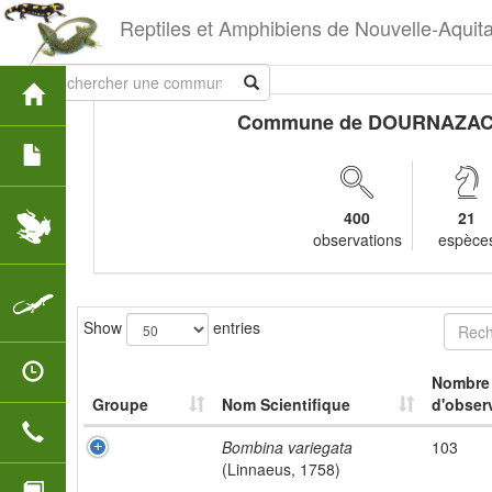
Reptiles et Amphibiens de Nouvelle-Aquit
Commune de DOURNAZA
400
21
observations
espèce
Show
entries
Nombre
Groupe
Nom Scientifique
d'obser
Bombina variegata
103
(Linnaeus, 1758)