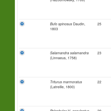
Bufo spinosus
Daudin,
25
1803
Salamandra salamandra
23
(Linnaeus, 1758)
Triturus marmoratus
22
(Latreille, 1800)
Pelophylax
kl.
esculentus
20