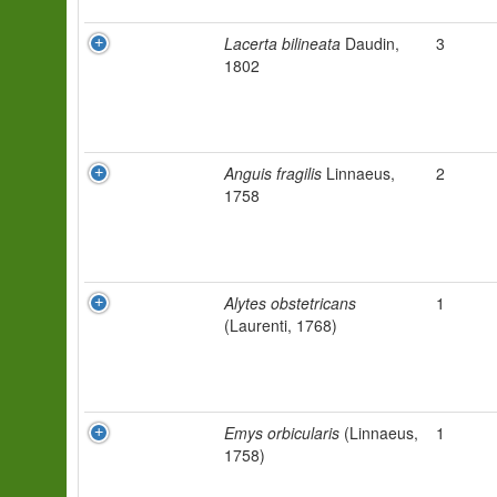
Lacerta bilineata
Daudin,
3
1802
Anguis fragilis
Linnaeus,
2
1758
Alytes obstetricans
1
(Laurenti, 1768)
Emys orbicularis
(Linnaeus,
1
1758)