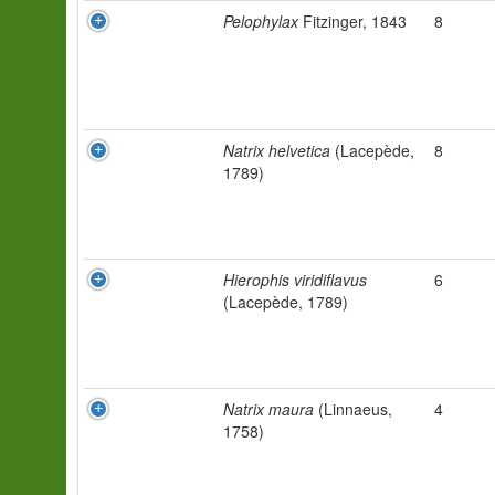
Pelophylax
Fitzinger, 1843
8
Natrix helvetica
(Lacepède,
8
1789)
Hierophis viridiflavus
6
(Lacepède, 1789)
Natrix maura
(Linnaeus,
4
1758)