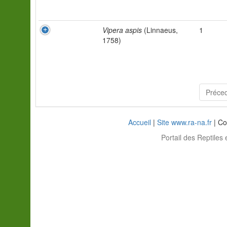
Vipera aspis
(Linnaeus,
1
1758)
Préce
Accueil
|
Site www.ra-na.fr
| Co
Portail des Reptiles