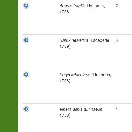
Anguis fragilis
Linnaeus,
2
1758
Natrix helvetica
(Lacepède,
2
1789)
Emys orbicularis
(Linnaeus,
1
1758)
Vipera aspis
(Linnaeus,
1
1758)