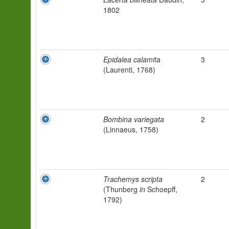
1802
Epidalea calamita
3
(Laurenti, 1768)
Bombina variegata
2
(Linnaeus, 1758)
Trachemys scripta
2
(Thunberg
in
Schoepff,
1792)