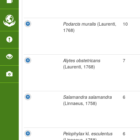
Podarcis muralis
(Laurenti,
10
1768)
Alytes obstetricans
7
(Laurenti, 1768)
Salamandra salamandra
6
(Linnaeus, 1758)
Pelophylax
kl.
esculentus
6
(Linnaeus, 1758)