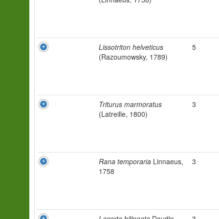
Lissotriton helveticus
5
(Razoumowsky, 1789)
Triturus marmoratus
3
(Latreille, 1800)
Rana temporaria
Linnaeus,
3
1758
Lacerta bilineata
Daudin,
3