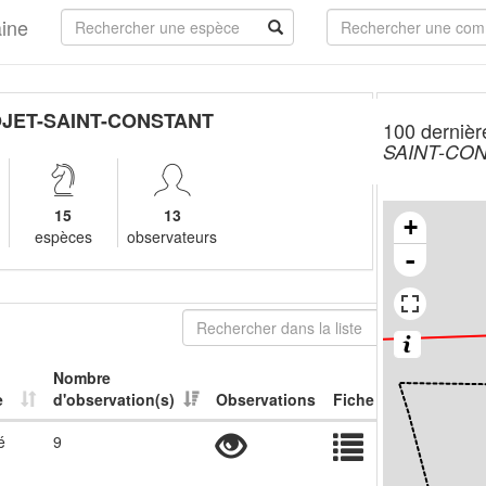
aine
OJET-SAINT-CONSTANT
100 dernièr
SAINT-CO
15
13
+
espèces
observateurs
-
Nombre
e
d'observation(s)
Observations
Fiche
é
9