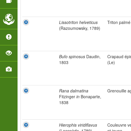
Lissotriton helveticus
Triton palmé
(Razoumowsky, 1789)
Bufo spinosus
Daudin,
Crapaud épi
1803
(Le)
Rana dalmatina
Grenouille ag
Fitzinger
in
Bonaparte,
1838
Hierophis viridiflavus
Couleuvre ve
(Lacepède, 1789)
et jaune