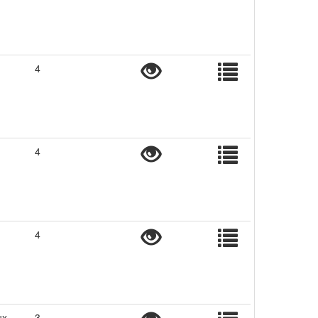
4
4
4
ux
3