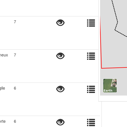
7
neux
7
ile
6
rte
6