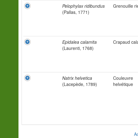
Pelophylax ridibundus
Grenouille r
(Pallas, 1771)
Epidalea calamita
Crapaud cal
(Laurenti, 1768)
Natrix helvetica
Couleuvre
(Lacepède, 1789)
helvétique
Ac