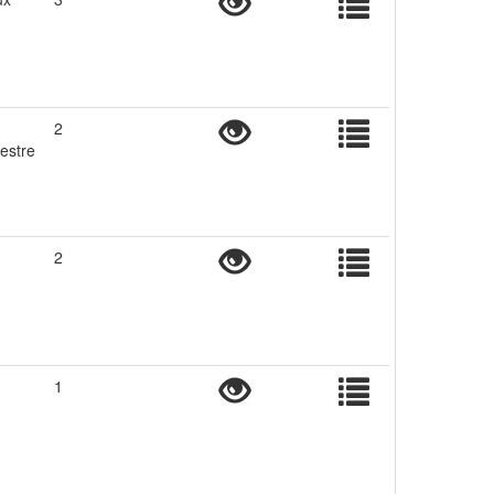
2
restre
2
1