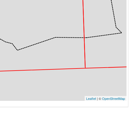
Leaflet
| ©
OpenStreetMap