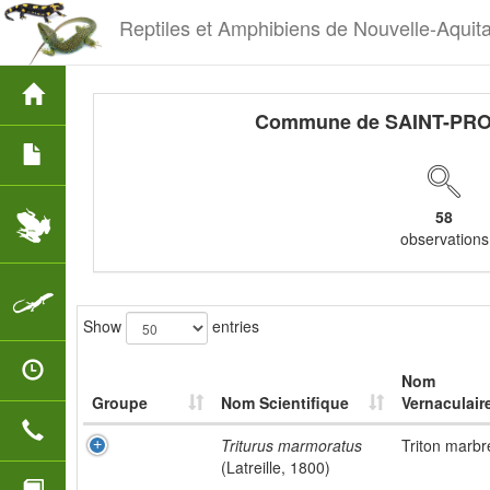
Reptiles et Amphibiens de Nouvelle-Aquit
Commune de SAINT-PR
58
observations
Show
entries
Nom
Groupe
Nom Scientifique
Vernaculair
Triturus marmoratus
Triton marbr
(Latreille, 1800)