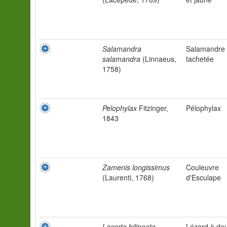
Salamandra
Salamandre
salamandra
(Linnaeus,
tachetée
1758)
Pelophylax
Fitzinger,
Pélophylax
1843
Zamenis longissimus
Couleuvre
(Laurenti, 1768)
d'Esculape
Lacerta bilineata
Lézard à de