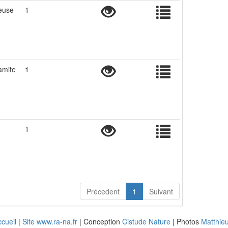
ieuse
1
amite
1
1
Précedent
1
Suivant
cueil
|
Site www.ra-na.fr
| Conception
Cistude Nature
| Photos
Matthie