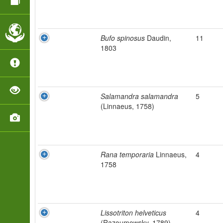
Bufo spinosus
Daudin,
11
1803
Salamandra salamandra
5
(Linnaeus, 1758)
Rana temporaria
Linnaeus,
4
1758
Lissotriton helveticus
4
(Razoumowsky, 1789)