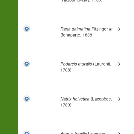
Rana dalmatina
Fitzinger
in
3
Bonaparte, 1838
Podarcis muralis
(Laurenti,
3
1768)
Natrix helvetica
(Lacepède,
3
1789)
Anguis fragilis
Linnaeus,
2