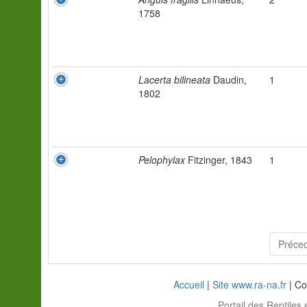
1758
Lacerta bilineata
Daudin,
1
1802
Pelophylax
Fitzinger, 1843
1
Préce
Accueil
|
Site www.ra-na.fr
| Co
Portail des Reptiles