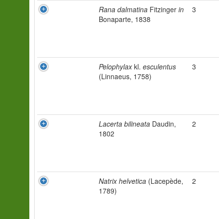
Rana dalmatina
Fitzinger
in
3
Bonaparte, 1838
Pelophylax
kl.
esculentus
3
(Linnaeus, 1758)
Lacerta bilineata
Daudin,
2
1802
Natrix helvetica
(Lacepède,
2
1789)