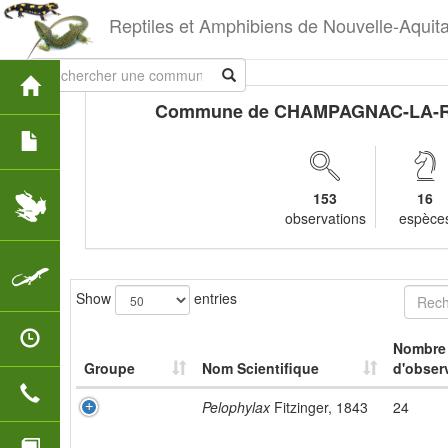
Reptiles et Amphibiens de Nouvelle-Aquit
Commune de CHAMPAGNAC-LA-R
153
16
observations
espèce
Show
entries
Nombre
Groupe
Nom Scientifique
d'obser
Pelophylax
Fitzinger, 1843
24