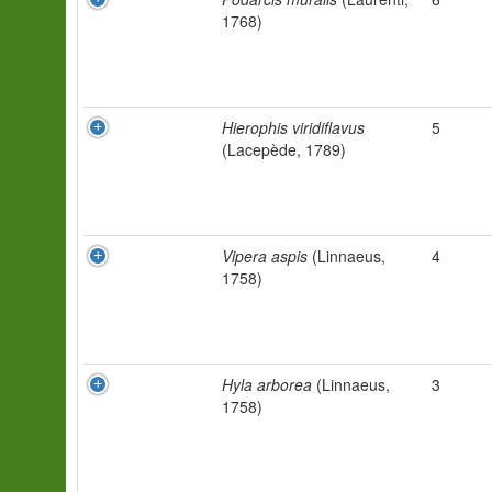
1768)
Hierophis viridiflavus
5
(Lacepède, 1789)
Vipera aspis
(Linnaeus,
4
1758)
Hyla arborea
(Linnaeus,
3
1758)