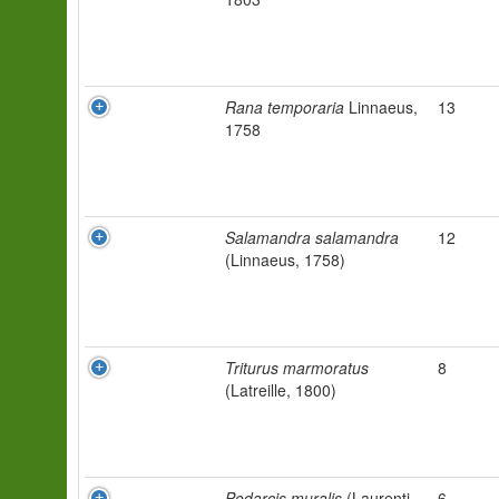
Rana temporaria
Linnaeus,
13
1758
Salamandra salamandra
12
(Linnaeus, 1758)
Triturus marmoratus
8
(Latreille, 1800)
Podarcis muralis
(Laurenti,
6