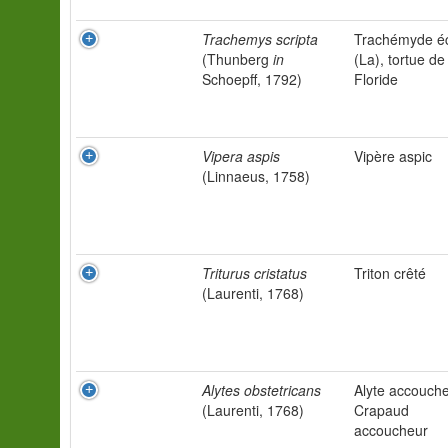
Trachemys scripta
Trachémyde éc
(Thunberg
in
(La), tortue de
Schoepff, 1792)
Floride
Vipera aspis
Vipère aspic
(Linnaeus, 1758)
Triturus cristatus
Triton crêté
(Laurenti, 1768)
Alytes obstetricans
Alyte accouche
(Laurenti, 1768)
Crapaud
accoucheur