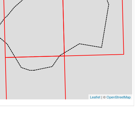
Leaflet
| ©
OpenStreetMap