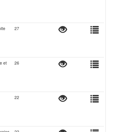
ite
27
e et
26
22
raies
22