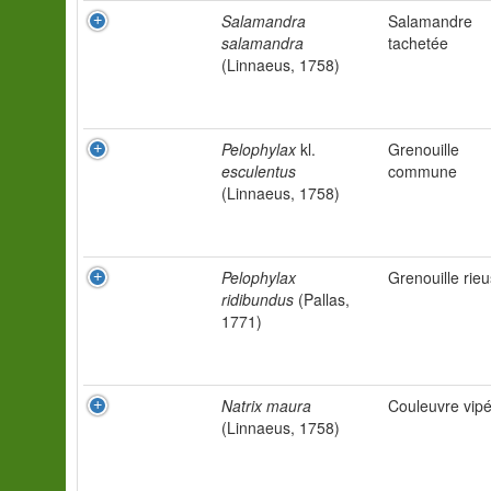
Salamandra
Salamandre
salamandra
tachetée
(Linnaeus, 1758)
Pelophylax
kl.
Grenouille
esculentus
commune
(Linnaeus, 1758)
Pelophylax
Grenouille rie
ridibundus
(Pallas,
1771)
Natrix maura
Couleuvre vipé
(Linnaeus, 1758)