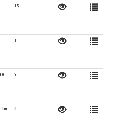
15
11
use
9
rine
8