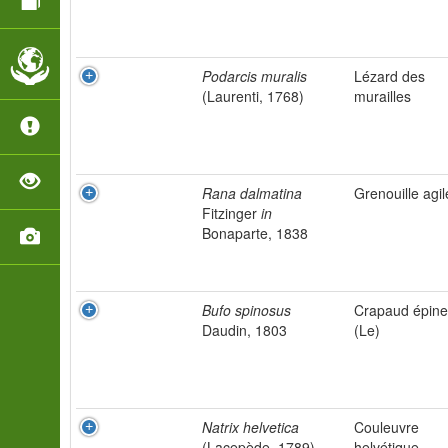
Podarcis muralis
Lézard des
(Laurenti, 1768)
murailles
Rana dalmatina
Grenouille agil
Fitzinger
in
Bonaparte, 1838
Bufo spinosus
Crapaud épin
Daudin, 1803
(Le)
Natrix helvetica
Couleuvre
(Lacepède, 1789)
helvétique