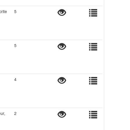
rite
5
5
4
ur,
2