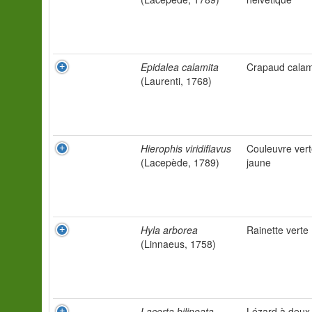
Epidalea calamita
Crapaud calam
(Laurenti, 1768)
Hierophis viridiflavus
Couleuvre vert
(Lacepède, 1789)
jaune
Hyla arborea
Rainette verte
(Linnaeus, 1758)
Lacerta bilineata
Lézard à deux 