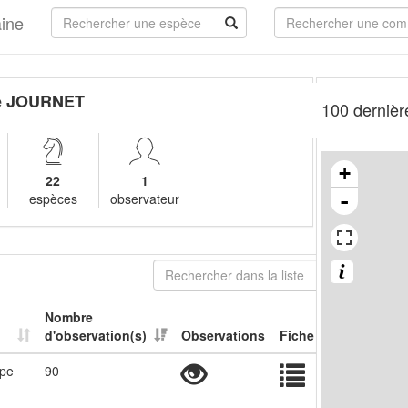
aine
e JOURNET
100 dernièr
+
22
1
-
espèces
observateur
Nombre
d'observation(s)
Observations
Fiche
ope
90