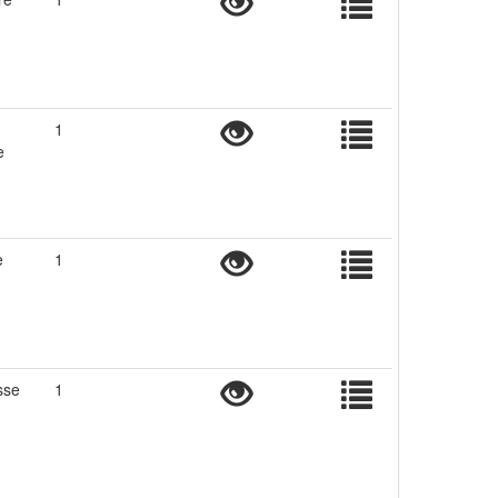
1
e
e
1
sse
1