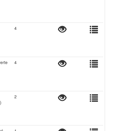
4
erte
4
2
)
ré
1