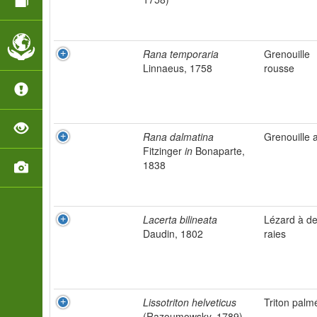
Rana temporaria
Grenouille
Linnaeus, 1758
rousse
Rana dalmatina
Grenouille a
Fitzinger
in
Bonaparte,
1838
Lacerta bilineata
Lézard à d
Daudin, 1802
raies
Lissotriton helveticus
Triton palm
(Razoumowsky, 1789)