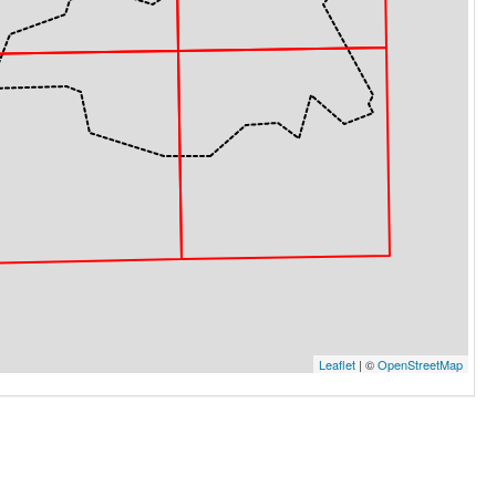
Leaflet
| ©
OpenStreetMap