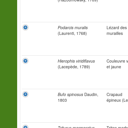
Podarcis muralis
Lézard des
(Laurenti, 1768)
murailles
Hierophis viridiflavus
Couleuvre v
(Lacepède, 1789)
et jaune
Bufo spinosus
Daudin,
Crapaud
1803
épineux (Le
Triturus marmoratus
Triton marb