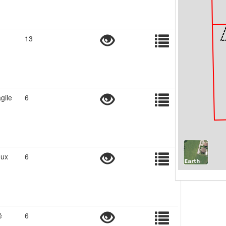
13
gile
6
eux
6
é
6