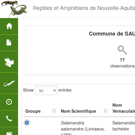
Reptiles et Amphibiens de Nouvelle-Aquit
Commune de SAU
77
observations
Show
entries
Nom
Groupe
Nom Scientifique
Vernaculai
Salamandra
Salamandr
salamandra
(Linnaeus,
tachetée
1758)