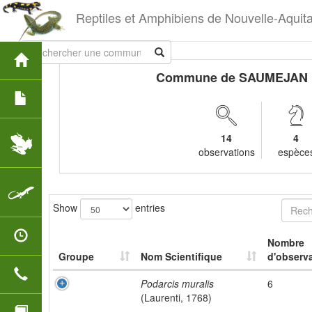
Reptiles et Amphibiens de Nouvelle-Aquit
Commune de SAUMEJAN
14
4
observations
espèce
Show
entries
Nombre
Groupe
Nom Scientifique
d'observa
Podarcis muralis
6
(Laurenti, 1768)